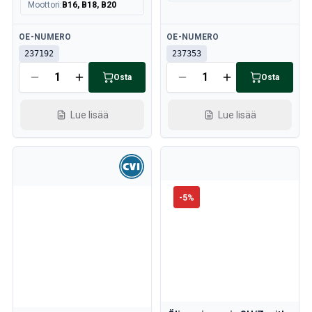
Moottori
:
B16, B18, B20
Saatavilla
Saatavilla
OE-NUMERO
OE-NUMERO
237192
237353
Osta
Osta
Lue lisää
Lue lisää
-
5
%