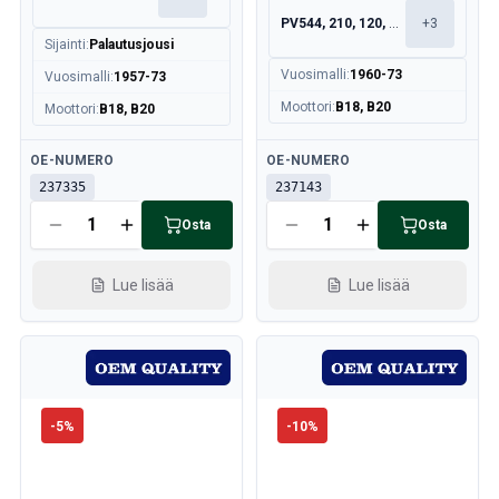
PV544, 210, 120, 130
+
3
Sijainti
:
Palautusjousi
Vuosimalli
:
1960-73
Vuosimalli
:
1957-73
Moottori
:
B18, B20
Moottori
:
B18, B20
Saatavilla
Saatavilla
OE-NUMERO
OE-NUMERO
237335
237143
Osta
Osta
Lue lisää
Lue lisää
-
5
%
-
10
%