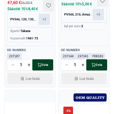
Volvo 140/164 moottorin kaasulenkki
47,60 €
56,00 €
Säästät
10%
5,00 €
Volvo 140/164 moottorin osat
Säästät
15%
8,40 €
Volvo 140/164 Etujousitus
PV544, 210, Amazon 120, 130
+
3
PV544, 120, 130, 220
+
2
Volvo 140/164 Polttoaine-/pakokaasujärjestelmä
Volvo 140/164 lämmitin/raitisilma
Kpl per auto
:
2
Sijainti
:
Takana
Volvo 140/164 Sisätilojen osat
Volvo 140/164 Vaihteisto/Takajousitus
Vuosimalli
:
1961-73
Volvo 140/164 Muut
Saatavilla
Saatavilla
OE-NUMERO
OE-NUMERO
Volvo 140/164 Vanteet/nokkapellit
237187
237144
237341
FD8103
Volvo 240/260 osat
Volvo 240/260 Jarrujärjestelmä
Osta
Osta
Volvo 240/260 Polttoaine-/pakokaasujärjestelmä
Volvo 240/260 Sähkölaitteet
Lue lisää
Lue lisää
Volvo 240/260 Etujousitus
Volvo 240/260 Sisätilojen osat
Volvo 240/260 Vanteet
Volvo 240/260 moottorin osat
Volvo 240/260 korin osat
-
5
%
Volvo 240/260 Lämmitin/raitisilma