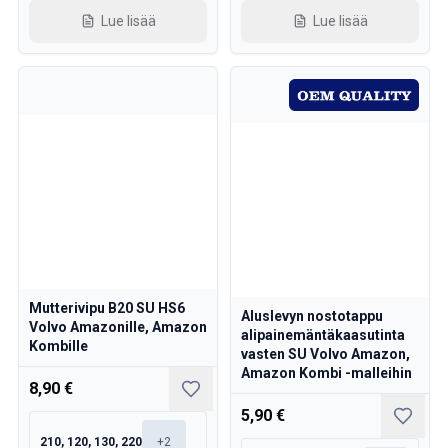
Lue lisää
Lue lisää
Mutterivipu B20 SU HS6
Aluslevyn nostotappu
Volvo Amazonille, Amazon
alipainemäntäkaasutinta
Kombille
vasten SU ​​Volvo Amazon,
Amazon Kombi -malleihin
8,90 €
5,90 €
210, 120, 130, 220
+
2