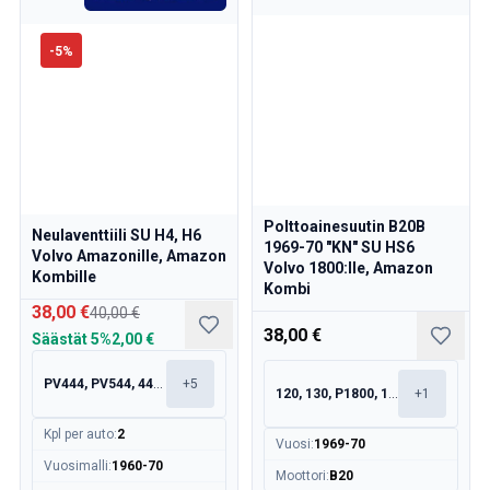
-
5
%
Polttoainesuutin B20B
Neulaventtiili SU H4, H6
1969-70 "KN" SU HS6
Volvo Amazonille, Amazon
Volvo 1800:lle, Amazon
Kombille
Kombi
38,00 €
40,00 €
38,00 €
Säästät
5%
2,00 €
PV444, PV544, 445, 210
+
5
120, 130, P1800, 140
+
1
Kpl per auto
:
2
Vuosi
:
1969-70
Vuosimalli
:
1960-70
Moottori
:
B20