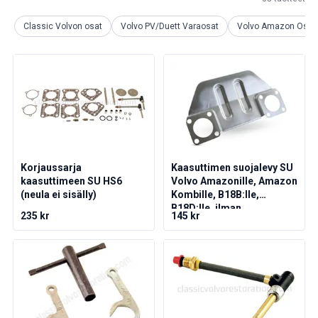
Volvo PV/Duett Miscellaneous
Classic Volvon osat
Volvo PV/Duett Varaosat
Volvo Amazon Osat
Volvo PV/Duett moottorin kaasulenkki
Volvo PV/Duett lämmitin/raitisilma
Volvo PV/Duett -pyörät/nokkapellit
Volvo Amazon Osat
Volvo Amazon korin osat
Volvo Amazon Jarrujärjestelmä
Volvo Amazon Jäähdytysjärjestelmä
Volvo Amazon Sähkölaitteet
Volvo Amazon Moottorin osat
Korjaussarja
Kaasuttimen suojalevy SU
kaasuttimeen SU ​​HS6
Volvo Amazonille, Amazon
Volvo Amazon Moottorin kaasulenkki
(neula ei sisälly)
Kombille, B18B:lle,
Volvo Amazon Polttoaine-/pakokaasujärjestelmä
B18D:lle, ilman
Volvo Amazon Etujousitus
235 kr
145 kr
pakokaasujen puhdistusta
Volvo Amazon Sisätilojen osat
Volvo Amazon lämmitin/raikas ilma
Volvo Amazon Vaihteisto/Takajousitus
Volvo Amazon Sekalaiset osat
Volvo Amazonin pyörät/nokkapellit