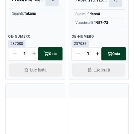
PV544, 210, 120, 130
+
3
Sijainti
:
Takana
Sijainti
:
Edessä
Vuosimalli
:
1957-73
Saatavilla
Saatavilla
OE-NUMERO
OE-NUMERO
237088
237087
Osta
Osta
Lue lisää
Lue lisää