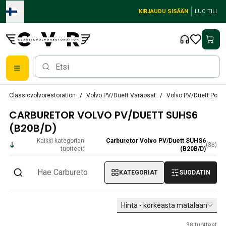
Skip to main content
KIRJAUDU SISÄÄN
LUO TILI
Classic Volvon osat
Classicvolvorestoration
Volvo PV/Duett Varaosat
Volvo PV/Duett Poltt
Jarrut
CARBURETOR VOLVO PV/DUETT SUHS6
Volvo PV/Duett Varaosat
Volvo PV/Duett jarrujärjestelmä
(B20B/D)
Volvo PV/Duett Polttoaine-/pakokaasujärjestelmä
Kaikki kategorian
Carburetor Volvo PV/Duett SUHS6
(
38
)
Volvo PV/Duett Sähkölaitteet
tuotteet:
(B20B/D)
Volvo PV/Duett Etujousitus
KATEGORIAT
SUODATIN
Volvo PV/Duett Sisätilojen osat
Volvo PV/Duett korin osat
Volvo PV/Duett Vaihteisto/takajousitus
Hinta - korkeasta matalaan
Volvo PV/Duett jäähdytysjärjestelmä
Volvo PV/Duett -moottorin osat
38
tuotteet