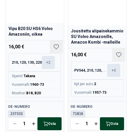
Vipu B20 SU HS6 Volvo
Jousitettu alipainekammio
Amazoniin, oikea
SU Volvo Amazonille,
Amazon Kombi -malleille
16,00 €
16,00 €
210, 120, 130, 220
+
2
PV544, 210, 120, 130
+
3
Sijainti
:
Takana
Kpl per auto
:
2
Vuosimalli
:
1960-73
Vuosimalli
:
1957-73
Moottori
:
B18, B20
Saatavilla
Saatavilla
OE-NUMERO
OE-NUMERO
237333
71816
Osta
Osta