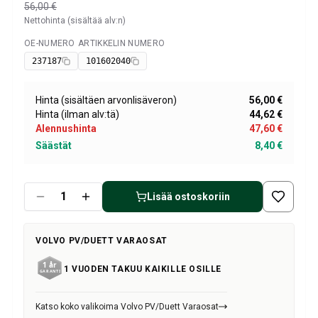
Volvo 1800 osat
56,00 €
Volvo 1800 Jarrujärjestelmä
Nettohinta (sisältää alv:n)
Volvo 1800 Polttoaine-/pakokaasujärjestelmä
OE-NUMERO
ARTIKKELIN NUMERO
Saatavilla
Volvo 1800 korin osat
237187
101602040
Volvo 1800 Jäähdytysjärjestelmä
Volvo 1800 Moottorin kaasulenkki
Hinta (sisältäen arvonlisäveron)
56,00 €
Volvo 1800 Moottorin osat
Hinta (ilman alv:tä)
44,62 €
Volvo 1800 Sähkölaitteet
Alennushinta
47,60 €
Volvo 1800 Etujousitus
Säästät
8,40 €
Volvo 1800 Vaihteisto/takajousitus
Volvo 1800 Sisätilojen osat
Volvo 1800 Lämmitinjärjestelmä/raitisilma (1961-73)
Lisää ostoskoriin
Volvo 1800 pyörät/napakorkit
Volvo 1800 Muut
Volvo 140/164 osat
VOLVO PV/DUETT VARAOSAT
Volvo 140/164 korin osat
1 VUODEN TAKUU KAIKILLE OSILLE
Volvo 140/164 Jarrujärjestelmä
Volvo 140/164 Jäähdytysjärjestelmä
Volvo 140/164 Sähkölaitteet
Katso koko valikoima Volvo PV/Duett Varaosat