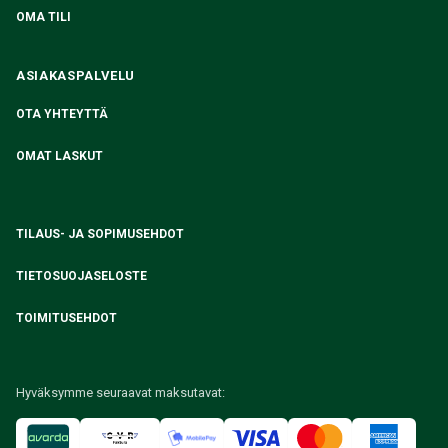
Volvo 850 osat
OMA TILI
Volvo 850 Jarrujärjestelmä
Volvo 850:n vanteet/nokkapellit
Volvo 850 korin osat
ASIAKASPALVELU
Volvo 850 Polttoaine-/pakokaasujärjestelmä
OTA YHTEYTTÄ
Volvo 850 Sisätilojen osat
Volvo 850 vaihteisto
OMAT LASKUT
Volvo 850 Jäähdytysjärjestelmä
Volvo 850 moottorin osat
Volvo 850 Sähkölaitteet
TILAUS- JA SOPIMUSEHDOT
Volvo 850 Lämmitinjärjestelmä
Volvo 850 Ohjaus/jousitus
TIETOSUOJASELOSTE
Volvo 850 Erilaiset osat
Volvo 940/960 osat
TOIMITUSEHDOT
Jarrut
Sähköjärjestelmä
Moottori
Hyväksymme seuraavat maksutavat:
Polttoaine & Pakoputkisto
Vanteet & Renkaat