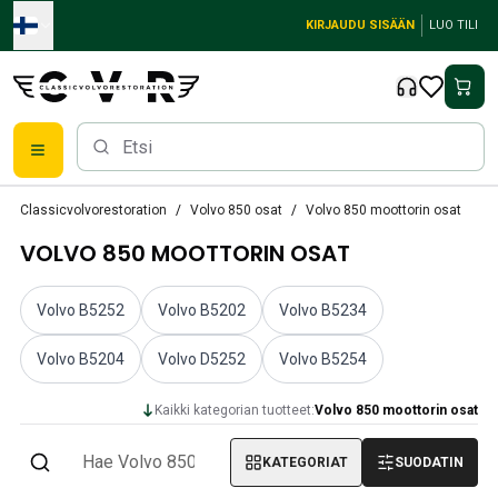
Skip to main content
KIRJAUDU SISÄÄN
LUO TILI
Classic Volvon osat
Classicvolvorestoration
Volvo 850 osat
Volvo 850 moottorin osat
Jarrut
VOLVO 850 MOOTTORIN OSAT
Volvo PV/Duett Varaosat
Volvo PV/Duett jarrujärjestelmä
Volvo PV/Duett Polttoaine-/pakokaasujärjestelmä
Volvo B5252
Volvo B5202
Volvo B5234
Volvo PV/Duett Sähkölaitteet
Volvo PV/Duett Etujousitus
Volvo B5204
Volvo D5252
Volvo B5254
Volvo PV/Duett Sisätilojen osat
Volvo PV/Duett korin osat
Kaikki kategorian tuotteet:
Volvo 850 moottorin osat
Volvo PV/Duett Vaihteisto/takajousitus
Volvo PV/Duett jäähdytysjärjestelmä
KATEGORIAT
SUODATIN
Volvo PV/Duett -moottorin osat