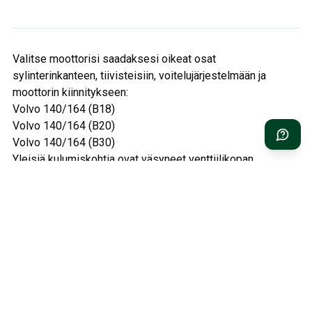
Valitse moottorisi saadaksesi oikeat osat
sylinterinkanteen, tiivisteisiin, voitelujärjestelmään ja
moottorin kiinnitykseen:
Volvo 140/164 (B18)
Volvo 140/164 (B20)
Volvo 140/164 (B30)
Yleisiä kulumiskohtia ovat väsyneet venttiilikopan
tiivisteet, vuotavat öljytiivisteet ja haljenneet moottorin
kiinnikkeet – tarkista nämä jokaisen suuremman huollon
yhteydessä.
Relaterade kategorier