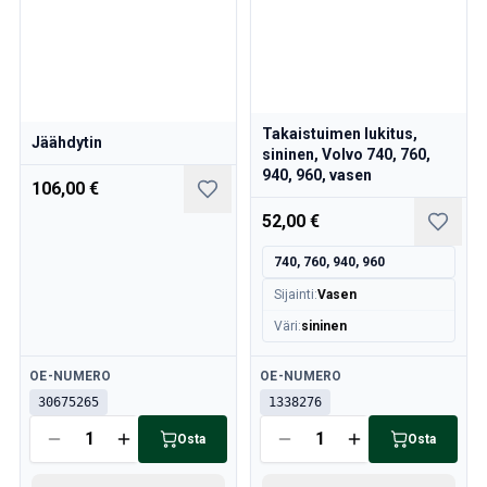
Volvo 140/164 moottorin kaasulenkki
Volvo 140/164 moottorin osat
Volvo 140/164 Etujousitus
Volvo 140/164 Polttoaine-/pakokaasujärjestelmä
Volvo 140/164 lämmitin/raitisilma
Takaistuimen lukitus,
Volvo 140/164 Sisätilojen osat
Jäähdytin
sininen, Volvo 740, 760,
Volvo 140/164 Vaihteisto/Takajousitus
940, 960, vasen
106,00 €
Volvo 140/164 Muut
Volvo 140/164 Vanteet/nokkapellit
52,00 €
Volvo 240/260 osat
740, 760, 940, 960
Volvo 240/260 Jarrujärjestelmä
Volvo 240/260 Polttoaine-/pakokaasujärjestelmä
Sijainti
:
Vasen
Volvo 240/260 Sähkölaitteet
Väri
:
sininen
Volvo 240/260 Etujousitus
Volvo 240/260 Sisätilojen osat
Saatavilla
Saatavilla
OE-NUMERO
OE-NUMERO
Volvo 240/260 Vanteet
30675265
1338276
Volvo 240/260 moottorin osat
Osta
Osta
Volvo 240/260 korin osat
Volvo 240/260 Lämmitin/raitisilma