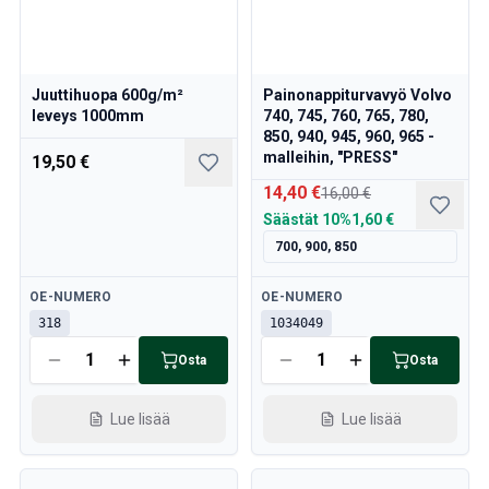
Juuttihuopa 600g/m²
Painonappiturvavyö Volvo
leveys 1000mm
740, 745, 760, 765, 780,
850, 940, 945, 960, 965 -
malleihin, "PRESS"
19,50 €
14,40 €
16,00 €
Säästät
10%
1,60 €
700, 900, 850
Saatavilla
Saatavilla
OE-NUMERO
OE-NUMERO
318
1034049
Osta
Osta
Lue lisää
Lue lisää