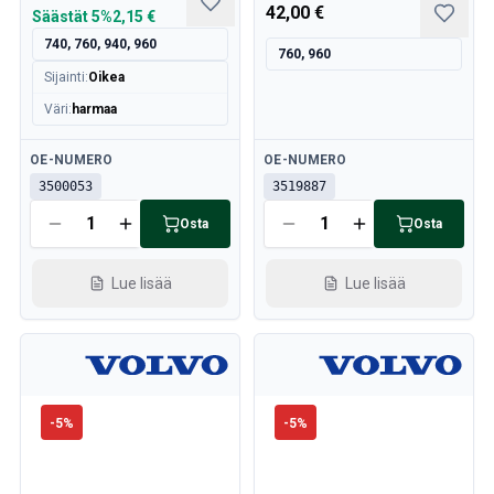
42,00 €
Säästät
5%
2,15 €
740, 760, 940, 960
760, 960
Sijainti
:
Oikea
Väri
:
harmaa
Saatavilla
Saatavilla
OE-NUMERO
OE-NUMERO
3500053
3519887
Osta
Osta
Lue lisää
Lue lisää
-
5
%
-
5
%