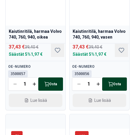
Kaiutinritilä, harmaa Volvo
Kaiutinritilä, harmaa Volvo
740, 760, 940, oikea
740, 760, 940, vasen
37,43 €
37,43 €
39,40 €
39,40 €
Säästät
5%
1,97 €
Säästät
5%
1,97 €
Saatavilla
Saatavilla
OE-NUMERO
OE-NUMERO
3500057
3500056
Osta
Osta
Lue lisää
Lue lisää