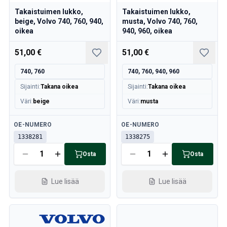
Jäähdytysjärjestelmä
Takaistuimen lukko,
Takaistuimen lukko,
Voimansiirto
beige, Volvo 740, 760, 940,
musta, Volvo 740, 760,
Kaasun säätö
oikea
940, 960, oikea
Alusta & Ohjaus
51,00 €
51,00 €
Lämmitys & Ilmastointi
Tarvikkeet & Muut
740, 760
740, 760, 940, 960
Kori
Sijainti
:
Takana oikea
Sijainti
:
Takana oikea
Sisustus
Kampanja
Väri
:
beige
Väri
:
musta
Kuukauden tarjous
Saatavilla
Saatavilla
OE-NUMERO
OE-NUMERO
1338281
1338275
Osta
Osta
Lue lisää
Lue lisää