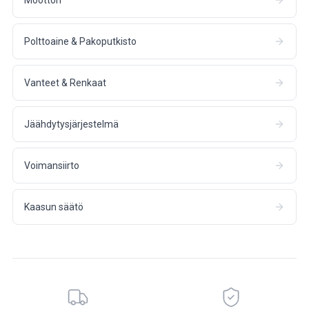
Polttoaine & Pakoputkisto
Vanteet & Renkaat
Jäähdytysjärjestelmä
Voimansiirto
Kaasun säätö