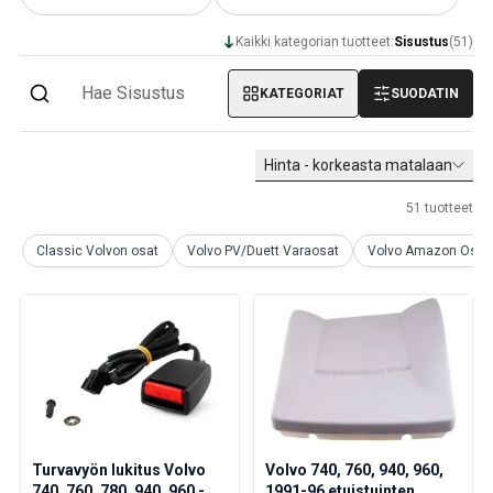
Volvo PV/Duett Miscellaneous
Kaikki kategorian tuotteet:
Sisustus
(
51
)
Volvo PV/Duett moottorin kaasulenkki
Volvo PV/Duett lämmitin/raitisilma
KATEGORIAT
SUODATIN
Volvo PV/Duett -pyörät/nokkapellit
Volvo Amazon Osat
Volvo Amazon korin osat
Hinta - korkeasta matalaan
Volvo Amazon Jarrujärjestelmä
Volvo Amazon Jäähdytysjärjestelmä
51
tuotteet
Volvo Amazon Sähkölaitteet
Classic Volvon osat
Volvo PV/Duett Varaosat
Volvo Amazon Osat
Volvo Amazon Moottorin osat
Volvo Amazon Moottorin kaasulenkki
Volvo Amazon Polttoaine-/pakokaasujärjestelmä
Volvo Amazon Etujousitus
Volvo Amazon Sisätilojen osat
Volvo Amazon lämmitin/raikas ilma
Volvo Amazon Vaihteisto/Takajousitus
Volvo Amazon Sekalaiset osat
Volvo Amazonin pyörät/nokkapellit
Turvavyön lukitus Volvo
Volvo 740, 760, 940, 960,
740, 760, 780, 940, 960 -
1991-96 etuistuinten