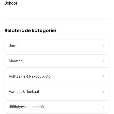
Johdot
Relaterade kategorier
Jarrut
Moottori
Polttoaine & Pakoputkisto
Vanteet & Renkaat
Jäähdytysjärjestelmä