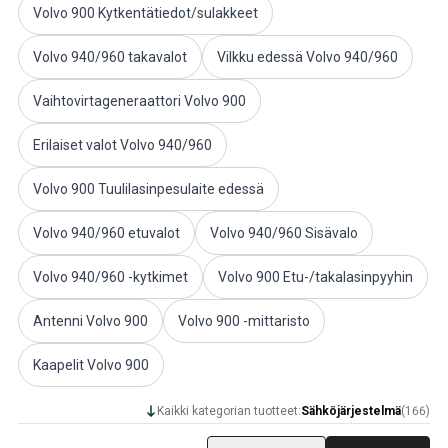
Volvo 900 Kytkentätiedot/sulakkeet
Volvo PV/Duett Miscellaneous
Volvo PV/Duett moottorin kaasulenkki
Volvo 940/960 takavalot
Vilkku edessä Volvo 940/960
Volvo PV/Duett lämmitin/raitisilma
Volvo PV/Duett -pyörät/nokkapellit
Vaihtovirtageneraattori Volvo 900
Volvo Amazon Osat
Volvo Amazon korin osat
Erilaiset valot Volvo 940/960
Volvo Amazon Jarrujärjestelmä
Volvo Amazon Jäähdytysjärjestelmä
Volvo 900 Tuulilasinpesulaite edessä
Volvo Amazon Sähkölaitteet
Volvo Amazon Moottorin osat
Volvo 940/960 etuvalot
Volvo 940/960 Sisävalo
Volvo Amazon Moottorin kaasulenkki
Volvo 940/960 -kytkimet
Volvo 900 Etu-/takalasinpyyhin
Volvo Amazon Polttoaine-/pakokaasujärjestelmä
Volvo Amazon Etujousitus
Antenni Volvo 900
Volvo 900 -mittaristo
Volvo Amazon Sisätilojen osat
Volvo Amazon lämmitin/raikas ilma
Kaapelit Volvo 900
Volvo Amazon Vaihteisto/Takajousitus
Volvo Amazon Sekalaiset osat
Kaikki kategorian tuotteet:
Sähköjärjestelmä
(
166
)
Volvo Amazonin pyörät/nokkapellit