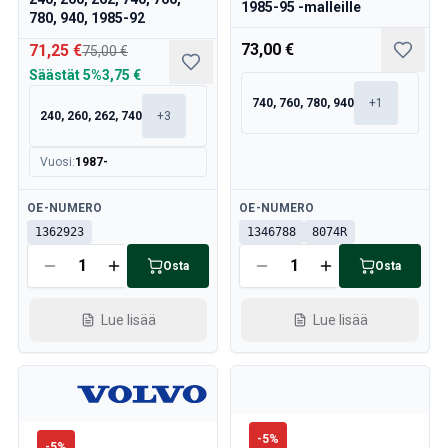
1985-95 -malleille
780, 940, 1985-92
73,00 €
71,25 €
75,00 €
Säästät
5%
3,75 €
740, 760, 780, 940
+
1
240, 260, 262, 740
+
3
Vuosi
:
1987-
Saatavilla
Saatavilla
OE-NUMERO
OE-NUMERO
1362923
1346788
8074R
Osta
Osta
Lue lisää
Lue lisää
-
5
%
-
5
%