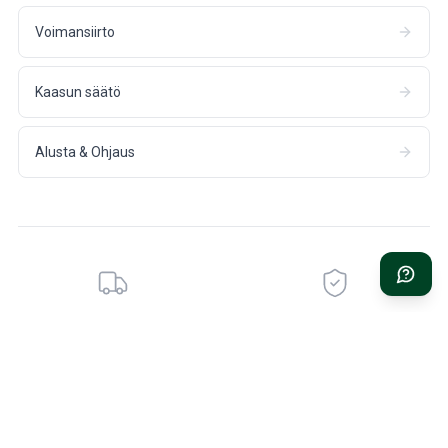
Voimansiirto
Kaasun säätö
Alusta & Ohjaus
NOPEA TOIMITUS
1 VUODEN TAKUU
Varastostamme Hökerumista,
Kaikille Volvo-osille
Ruotsista