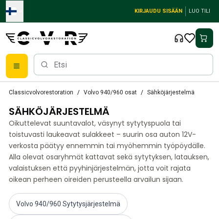
Skip to main content
KIRJAUDU SISÄÄN
LUO TILI
Classic Volvon osat
Classicvolvorestoration
Volvo 940/960 osat
Sähköjärjestelmä
Jarrut
SÄHKÖJÄRJESTELMÄ
Volvo PV/Duett Varaosat
Volvo PV/Duett jarrujärjestelmä
Oikuttelevat suuntavalot, väsynyt sytytyspuola tai
Volvo PV/Duett Polttoaine-/pakokaasujärjestelmä
toistuvasti laukeavat sulakkeet – suurin osa auton 12V-
Volvo PV/Duett Sähkölaitteet
verkosta päätyy ennemmin tai myöhemmin työpöydälle.
Alla olevat osaryhmät kattavat sekä sytytyksen, latauksen,
Volvo PV/Duett Etujousitus
valaistuksen että pyyhinjärjestelmän, jotta voit rajata
Volvo PV/Duett Sisätilojen osat
oikean perheen oireiden perusteella arvailun sijaan.
Volvo PV/Duett korin osat
Volvo PV/Duett Vaihteisto/takajousitus
Volvo PV/Duett jäähdytysjärjestelmä
Volvo 940/960 Sytytysjärjestelmä
Volvo PV/Duett -moottorin osat