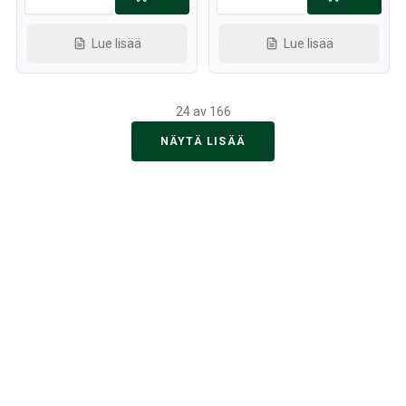
Lue lisää
Lue lisää
24 av 166
NÄYTÄ LISÄÄ