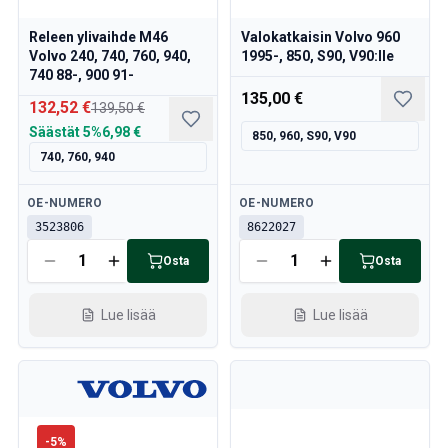
Volvo 240/260 moottorin kaasulenkki
Releen ylivaihde M46
Valokatkaisin Volvo 960
Volvo 240/260 Jäähdytysjärjestelmä
Volvo 240, 740, 760, 940,
1995-, 850, S90, V90:lle
Volvo 240/260 Vaihteisto/Takajousitus
740 88-, 900 91-
Volvo 240/260 Muut
135,00 €
132,52 €
139,50 €
Volvo 740/760/780 osat
Säästät
5%
6,98 €
Volvo 740/760/780 Jarrujärjestelmä
850, 960, S90, V90
740, 760, 940
Volvo 700 Polttoaine-/pakokaasujärjestelmä
Volvo 740/760/780 Vaihteisto/takajousitus
Saatavilla
Saatavilla
OE-NUMERO
OE-NUMERO
Volvo 700 Jäähdytysjärjestelmä
3523806
8622027
Volvo 740/760/780 Muut
Volvo 740/760/780 Sähkölaitteet
Osta
Osta
Volvo 740/760/780 Moottorin kaasulenkki
Volvo 700 Lämmitinjärjestelmä/raitisilmalaite
Lue lisää
Lue lisää
Volvo 700 vanteet/nokkapellit
Volvo 700 moottorin osat
Volvo 740/760/780 korin osat
Volvo 740/760/780 Sisätilojen osat
Volvo 740/760/780 Etujousitus
-
5
%