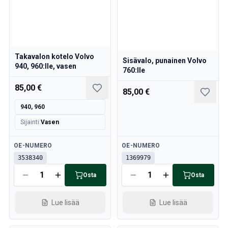
Takavalon kotelo Volvo
Sisävalo, punainen Volvo
940, 960:lle, vasen
760:lle
85,00 €
85,00 €
940, 960
Sijainti
:
Vasen
Saatavilla
Saatavilla
OE-NUMERO
OE-NUMERO
3538340
1369979
Osta
Osta
Lue lisää
Lue lisää