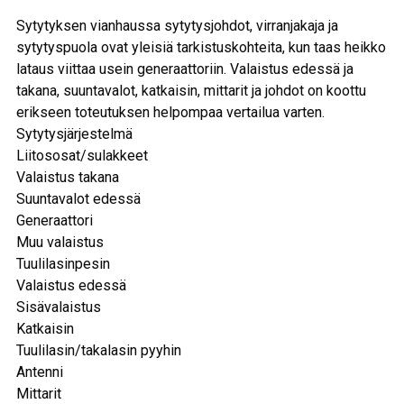
Sytytyksen vianhaussa sytytysjohdot, virranjakaja ja
sytytyspuola ovat yleisiä tarkistuskohteita, kun taas heikko
lataus viittaa usein generaattoriin. Valaistus edessä ja
takana, suuntavalot, katkaisin, mittarit ja johdot on koottu
erikseen toteutuksen helpompaa vertailua varten.
Sytytysjärjestelmä
Liitososat/sulakkeet
Valaistus takana
Suuntavalot edessä
Generaattori
Muu valaistus
Tuulilasinpesin
Valaistus edessä
Sisävalaistus
Katkaisin
Tuulilasin/takalasin pyyhin
Antenni
Mittarit