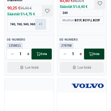
malleihin
83,60 €
88,00 €
Säästät
5%
4,40 €
90,25 €
95,00 €
240
Säästät
5%
4,75 €
Moottori
:
B21F, B21FJ, B23F
740, 760, 940, 960
+
1
Saatavilla
Saatavilla
OE-NUMERO
OE-NUMERO
1358011
270708
Osta
Osta
Lue lisää
Lue lisää