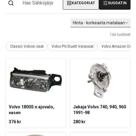
Volvo 1800 osat
KATEGORIAT
SUODATIN
Volvo 1800 Jarrujärjestelmä
Volvo 1800 Polttoaine-/pakokaasujärjestelmä
Volvo 1800 korin osat
Hinta - korkeasta matalaan
Volvo 1800 Jäähdytysjärjestelmä
166
tuotteet
Volvo 1800 Moottorin kaasulenkki
Volvo 1800 Moottorin osat
Classic Volvon osat
Volvo PV/Duett Varaosat
Volvo Amazon Osat
Volvo 1800 Sähkölaitteet
Volvo 1800 Etujousitus
Volvo 1800 Vaihteisto/takajousitus
Volvo 1800 Sisätilojen osat
Volvo 1800 Lämmitinjärjestelmä/raitisilma (1961-73)
Volvo 1800 pyörät/napakorkit
Volvo 1800 Muut
Volvo 140/164 osat
Volvo 1800S:n ajovalo,
Jakaja Volvo 740, 940, 960
Volvo 140/164 korin osat
vasen
1991-98
Volvo 140/164 Jarrujärjestelmä
376 kr
280 kr
Volvo 140/164 Jäähdytysjärjestelmä
Volvo 140/164 Sähkölaitteet