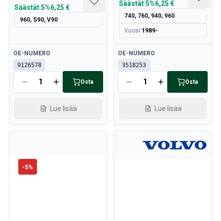
Säästät
5%
6,25 €
Säästät
5%
6,25 €
740, 760, 940, 960
960, S90, V90
Vuosi
:
1989-
Saatavilla
Saatavilla
OE-NUMERO
OE-NUMERO
9126578
3518253
Osta
Osta
Lue lisää
Lue lisää
-
5
%