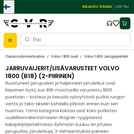
Skip to main content
KIRJAUDU SISÄÄN
LUO TILI
Classic Volvon osat
Classicvolvorestoration
Volvo 1800 osat
Volvo 1800 Jarrujärjestelmä
Jarrut
JARRUVAIJERIT/LISÄVARUSTEET VOLVO
Volvo PV/Duett Varaosat
Volvo PV/Duett jarrujärjestelmä
1800 (B18) (2-PIIRINEN)
Volvo PV/Duett Polttoaine-/pakokaasujärjestelmä
Ruostuneet jarruputket ja haljenneet jarruletkut ovat
Volvo PV/Duett Sähkölaitteet
klassinen löytö, kun B18-moottorilla varustettu 1800
Volvo PV/Duett Etujousitus
puretaan – kosteus ja tiesuola syövyttävät putkia rungon
Volvo PV/Duett Sisätilojen osat
vartta ja taka-akselin kohdalla pitkään ennen kuin sen
Volvo PV/Duett korin osat
huomaa. Tämä kategoria kokoaa osat koko putkiston
uudelleenrakentamiseen Wagner-tyyppisessä
Volvo PV/Duett Vaihteisto/takajousitus
kaksipiirijärjestelmässä. Ryhmään kuuluu eri pituisia
Volvo PV/Duett jäähdytysjärjestelmä
jarruputkia, jarruletkuja, 3-tiehaaroituksia paineen
Volvo PV/Duett -moottorin osat