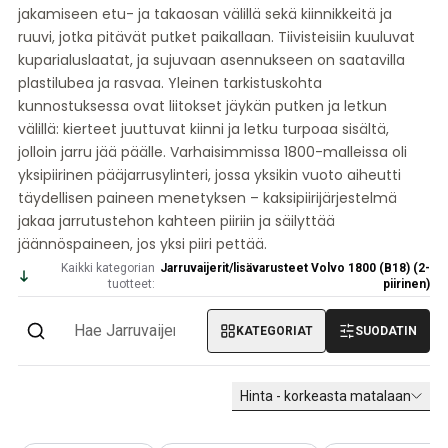
jakamiseen etu- ja takaosan välillä sekä kiinnikkeitä ja
Volvo PV/Duett Miscellaneous
ruuvi, jotka pitävät putket paikallaan. Tiivisteisiin kuuluvat
Volvo PV/Duett moottorin kaasulenkki
kuparialuslaatat, ja sujuvaan asennukseen on saatavilla
Volvo PV/Duett lämmitin/raitisilma
plastilubea ja rasvaa. Yleinen tarkistuskohta
Volvo PV/Duett -pyörät/nokkapellit
kunnostuksessa ovat liitokset jäykän putken ja letkun
Volvo Amazon Osat
välillä: kierteet juuttuvat kiinni ja letku turpoaa sisältä,
Volvo Amazon korin osat
jolloin jarru jää päälle. Varhaisimmissa 1800-malleissa oli
Volvo Amazon Jarrujärjestelmä
yksipiirinen pääjarrusylinteri, jossa yksikin vuoto aiheutti
Volvo Amazon Jäähdytysjärjestelmä
täydellisen paineen menetyksen – kaksipiirijärjestelmä
Volvo Amazon Sähkölaitteet
jakaa jarrutustehon kahteen piiriin ja säilyttää
Volvo Amazon Moottorin osat
jäännöspaineen, jos yksi piiri pettää.
Volvo Amazon Moottorin kaasulenkki
Kaikki kategorian
Jarruvaijerit/lisävarusteet Volvo 1800 (B18) (2-
Volvo Amazon Polttoaine-/pakokaasujärjestelmä
tuotteet:
piirinen)
Volvo Amazon Etujousitus
Volvo Amazon Sisätilojen osat
KATEGORIAT
SUODATIN
Volvo Amazon lämmitin/raikas ilma
Volvo Amazon Vaihteisto/Takajousitus
Hinta - korkeasta matalaan
Volvo Amazon Sekalaiset osat
Volvo Amazonin pyörät/nokkapellit