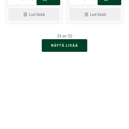
Lue lisää
Lue lisää
24 av 50
NÄYTÄ LISÄÄ