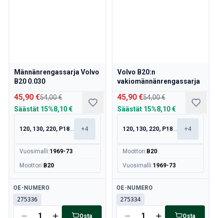
Männänrengassarja Volvo
Volvo B20:n
B20 0.030
vakiomännänrengassarja
45,90 €
45,90 €
54,00 €
54,00 €
Säästät
15%
8,10 €
Säästät
15%
8,10 €
120, 130, 220, P1800
+
4
120, 130, 220, P1800
+
4
Vuosimalli
:
1969-73
Moottori
:
B20
Moottori
:
B20
Vuosimalli
:
1969-73
Saatavilla
Saatavilla
OE-NUMERO
OE-NUMERO
275336
275334
Osta
Osta