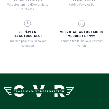
Varastostamme Hökerumista,
Kaikille Volvo-osille
Ruotsista
90 PÄIVÄN
VOLVO-ASIANTUNTIJUUS
PALAUTUSOIKEUS
VUODESTA 1999
Ilmainen palautus 90 päivän
Olemme täällä sinua ja Volvoasi
kuluessa
varten