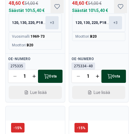
48,60 €
48,60 €
54,00 €
54,00 €
Säästät
10%
5,40 €
Säästät
10%
5,40 €
120, 130, 220, P1800
+
3
120, 130, 220, P1800
+
3
Vuosimalli
:
1969-73
Moottori
:
B20
Moottori
:
B20
Saatavilla
Saatavilla
OE-NUMERO
OE-NUMERO
275335
275334-40
Osta
Osta
Lue lisää
Lue lisää
-
15
%
-
15
%