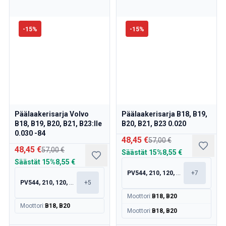
-
15
%
-
15
%
Päälaakerisarja Volvo
Päälaakerisarja B18, B19,
B18, B19, B20, B21, B23:lle
B20, B21, B23 0.020
0.030 -84
48,45 €
57,00 €
48,45 €
57,00 €
Säästät
15%
8,55 €
Säästät
15%
8,55 €
PV544, 210, 120, 130
+
7
PV544, 210, 120, 130
+
5
Moottori
:
B18, B20
Moottori
:
B18, B20
Moottori
:
B18, B20