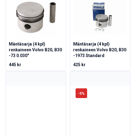
Volvo 1800 osat
Volvo 1800 Jarrujärjestelmä
Volvo 1800 Polttoaine-/pakokaasujärjestelmä
Volvo 1800 korin osat
Volvo 1800 Jäähdytysjärjestelmä
Volvo 1800 Moottorin kaasulenkki
Volvo 1800 Moottorin osat
Mäntäsarja (4 kpl)
Mäntäsarja (4 kpl)
renkaineen Volvo B20, B30
renkaineen Volvo B20, B30
Volvo 1800 Sähkölaitteet
-73 0.030"
-1973 Standard
Volvo 1800 Etujousitus
445 kr
425 kr
Volvo 1800 Vaihteisto/takajousitus
Volvo 1800 Sisätilojen osat
Volvo 1800 Lämmitinjärjestelmä/raitisilma (1961-73)
Volvo 1800 pyörät/napakorkit
-
5
%
Volvo 1800 Muut
Volvo 140/164 osat
Volvo 140/164 korin osat
Volvo 140/164 Jarrujärjestelmä
Volvo 140/164 Jäähdytysjärjestelmä
Volvo 140/164 Sähkölaitteet