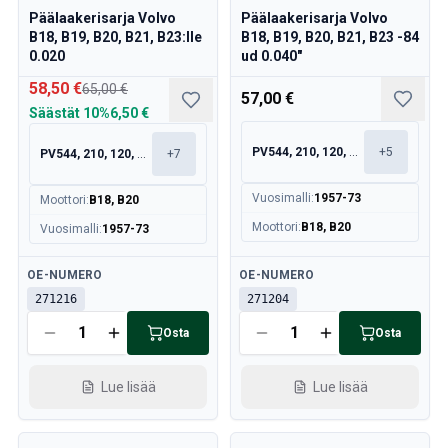
Päälaakerisarja Volvo
Päälaakerisarja Volvo
B18, B19, B20, B21, B23:lle
B18, B19, B20, B21, B23 -84
0.020
ud 0.040"
58,50 €
65,00 €
57,00 €
Säästät
10%
6,50 €
PV544, 210, 120, 130
+
5
PV544, 210, 120, 130
+
7
Vuosimalli
:
1957-73
Moottori
:
B18, B20
Moottori
:
B18, B20
Vuosimalli
:
1957-73
Saatavilla
Saatavilla
OE-NUMERO
OE-NUMERO
271216
271204
Osta
Osta
Lue lisää
Lue lisää