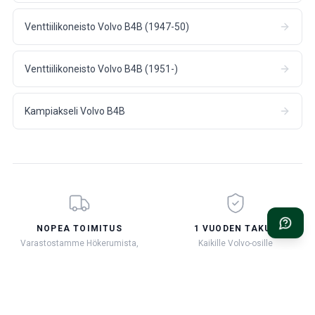
Venttiilikoneisto Volvo B4B (1947-50)
Venttiilikoneisto Volvo B4B (1951-)
Kampiakseli Volvo B4B
NOPEA TOIMITUS
1 VUODEN TAKUU
Varastostamme Hökerumista,
Kaikille Volvo-osille
Ruotsista