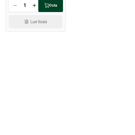
Osta
Lue lisää