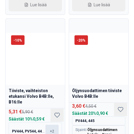
Volvo 240/260 moottorin kaasulenkki
Lue lisää
Lue lisää
Volvo 240/260 Jäähdytysjärjestelmä
Volvo 240/260 Vaihteisto/Takajousitus
Volvo 240/260 Muut
Volvo 740/760/780 osat
Volvo 740/760/780 Jarrujärjestelmä
-
10
%
-
20
%
Volvo 700 Polttoaine-/pakokaasujärjestelmä
Volvo 740/760/780 Vaihteisto/takajousitus
Volvo 700 Jäähdytysjärjestelmä
Volvo 740/760/780 Muut
Volvo 740/760/780 Sähkölaitteet
Volvo 740/760/780 Moottorin kaasulenkki
Tiiviste, vaihteiston
Öljynsuodattimen tiiviste
Volvo 700 Lämmitinjärjestelmä/raitisilmalaite
etukansi Volvo B4B:lle,
Volvo B4B:lle
Volvo 700 vanteet/nokkapellit
B16:lle
Volvo 700 moottorin osat
3,60 €
4,50 €
5,31 €
5,90 €
Volvo 740/760/780 korin osat
Säästät
20%
0,90 €
Säästät
10%
0,59 €
Volvo 740/760/780 Sisätilojen osat
PV444, 445
Volvo 740/760/780 Etujousitus
Sijainti
:
Öljynsuodattimen
PV444, PV544, 445, 210
+
2