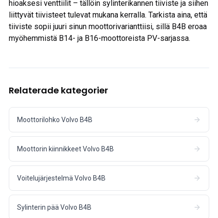
hioaksesi venttiilit – tällöin sylinterikannen tiiviste ja siihen
liittyvät tiivisteet tulevat mukana kerralla. Tarkista aina, että
tiiviste sopii juuri sinun moottorivarianttiisi, sillä B4B eroaa
myöhemmistä B14- ja B16-moottoreista PV-sarjassa.
Relaterade kategorier
Moottorilohko Volvo B4B
Moottorin kiinnikkeet Volvo B4B
Voitelujärjestelmä Volvo B4B
Sylinterin pää Volvo B4B