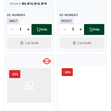
Moottori
:
B4, B14, B16, B18
Saatavilla
Saatavilla
OE-NUMERO
OE-NUMERO
18817
955527
Osta
Osta
Lue lisää
Lue lisää
-
24
%
-
25
%