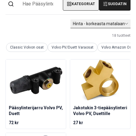
KATEGORIAT
SUODATIN
Volvo PV/Duett Miscellaneous
Volvo PV/Duett moottorin kaasulenkki
Volvo PV/Duett lämmitin/raitisilma
Hinta - korkeasta matalaan
Volvo PV/Duett -pyörät/nokkapellit
Volvo Amazon Osat
18
tuotteet
Volvo Amazon korin osat
Classic Volvon osat
Volvo PV/Duett Varaosat
Volvo Amazon Osat
Volvo Amazon Jarrujärjestelmä
Volvo Amazon Jäähdytysjärjestelmä
Volvo Amazon Sähkölaitteet
Volvo Amazon Moottorin osat
Volvo Amazon Moottorin kaasulenkki
Volvo Amazon Polttoaine-/pakokaasujärjestelmä
Volvo Amazon Etujousitus
Volvo Amazon Sisätilojen osat
Volvo Amazon lämmitin/raikas ilma
Pääsylinterijarru Volvo PV,
Jakotukin 3-tiepääsylinteri
Duett
Volvo PV, Duettille
Volvo Amazon Vaihteisto/Takajousitus
Volvo Amazon Sekalaiset osat
72 kr
27 kr
Volvo Amazonin pyörät/nokkapellit