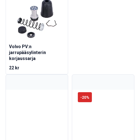
Volvo 1800 osat
Volvo 1800 Jarrujärjestelmä
Volvo 1800 Polttoaine-/pakokaasujärjestelmä
Volvo 1800 korin osat
Volvo 1800 Jäähdytysjärjestelmä
Volvo 1800 Moottorin kaasulenkki
Volvo 1800 Moottorin osat
Volvo PV:n
Volvo 1800 Sähkölaitteet
jarrupääsylinterin
korjaussarja
Volvo 1800 Etujousitus
Volvo 1800 Vaihteisto/takajousitus
22 kr
Volvo 1800 Sisätilojen osat
Volvo 1800 Lämmitinjärjestelmä/raitisilma (1961-73)
Volvo 1800 pyörät/napakorkit
Volvo 1800 Muut
-
20
%
Volvo 140/164 osat
Volvo 140/164 korin osat
Volvo 140/164 Jarrujärjestelmä
Volvo 140/164 Jäähdytysjärjestelmä
Volvo 140/164 Sähkölaitteet