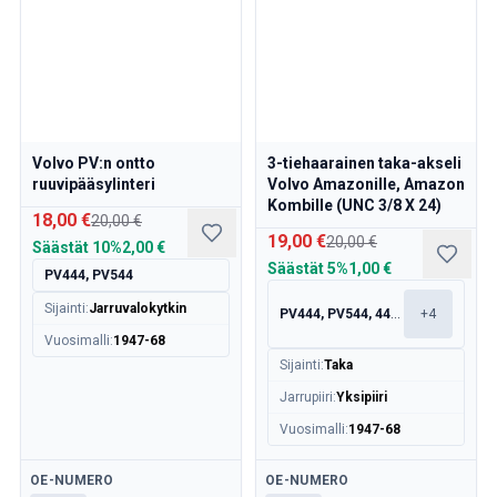
Volvo 240/260 moottorin kaasulenkki
Volvo 240/260 Jäähdytysjärjestelmä
Volvo 240/260 Vaihteisto/Takajousitus
Volvo 240/260 Muut
Volvo 740/760/780 osat
Volvo 740/760/780 Jarrujärjestelmä
Volvo PV:n ontto
3-tiehaarainen taka-akseli
Volvo 700 Polttoaine-/pakokaasujärjestelmä
ruuvipääsylinteri
Volvo Amazonille, Amazon
Volvo 740/760/780 Vaihteisto/takajousitus
Kombille (UNC 3/8 X 24)
18,00 €
20,00 €
Volvo 700 Jäähdytysjärjestelmä
19,00 €
20,00 €
Säästät
10%
2,00 €
Volvo 740/760/780 Muut
Säästät
5%
1,00 €
PV444, PV544
Volvo 740/760/780 Sähkölaitteet
Sijainti
:
Jarruvalokytkin
Volvo 740/760/780 Moottorin kaasulenkki
PV444, PV544, 445, 210
+
4
Volvo 700 Lämmitinjärjestelmä/raitisilmalaite
Vuosimalli
:
1947-68
Volvo 700 vanteet/nokkapellit
Sijainti
:
Taka
Volvo 700 moottorin osat
Jarrupiiri
:
Yksipiiri
Volvo 740/760/780 korin osat
Vuosimalli
:
1947-68
Volvo 740/760/780 Sisätilojen osat
Volvo 740/760/780 Etujousitus
Saatavilla
Saatavilla
OE-NUMERO
OE-NUMERO