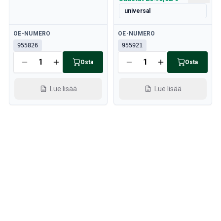
universal
Saatavilla
Saatavilla
OE-NUMERO
OE-NUMERO
955826
955921
Osta
Osta
Lue lisää
Lue lisää