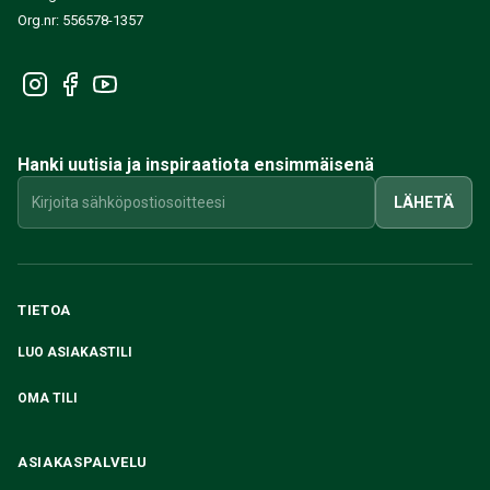
Volvo 240/260 moottorin kaasulenkki
Org.nr: 556578-1357
Volvo 240/260 Jäähdytysjärjestelmä
Volvo 240/260 Vaihteisto/Takajousitus
Volvo 240/260 Muut
Volvo 740/760/780 osat
Volvo 740/760/780 Jarrujärjestelmä
Hanki uutisia ja inspiraatiota ensimmäisenä
Volvo 700 Polttoaine-/pakokaasujärjestelmä
Volvo 740/760/780 Vaihteisto/takajousitus
LÄHETÄ
Volvo 700 Jäähdytysjärjestelmä
Volvo 740/760/780 Muut
Volvo 740/760/780 Sähkölaitteet
Volvo 740/760/780 Moottorin kaasulenkki
TIETOA
Volvo 700 Lämmitinjärjestelmä/raitisilmalaite
LUO ASIAKASTILI
Volvo 700 vanteet/nokkapellit
Volvo 700 moottorin osat
OMA TILI
Volvo 740/760/780 korin osat
Volvo 740/760/780 Sisätilojen osat
ASIAKASPALVELU
Volvo 740/760/780 Etujousitus