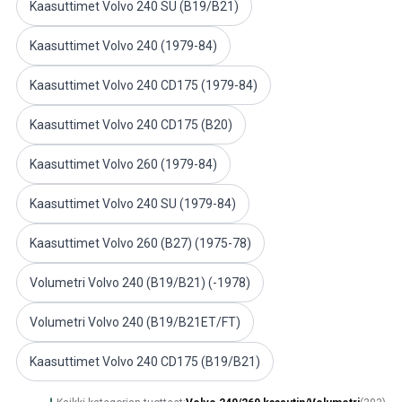
Volvo 1800 osat
Kaasuttimet Volvo 240 SU (B19/B21)
Volvo 1800 Jarrujärjestelmä
Volvo 1800 Polttoaine-/pakokaasujärjestelmä
Kaasuttimet Volvo 240 (1979-84)
Volvo 1800 korin osat
Kaasuttimet Volvo 240 CD175 (1979-84)
Volvo 1800 Jäähdytysjärjestelmä
Volvo 1800 Moottorin kaasulenkki
Kaasuttimet Volvo 240 CD175 (B20)
Volvo 1800 Moottorin osat
Volvo 1800 Sähkölaitteet
Kaasuttimet Volvo 260 (1979-84)
Volvo 1800 Etujousitus
Volvo 1800 Vaihteisto/takajousitus
Kaasuttimet Volvo 240 SU (1979-84)
Volvo 1800 Sisätilojen osat
Volvo 1800 Lämmitinjärjestelmä/raitisilma (1961-73)
Kaasuttimet Volvo 260 (B27) (1975-78)
Volvo 1800 pyörät/napakorkit
Volvo 1800 Muut
Volumetri Volvo 240 (B19/B21) (-1978)
Volvo 140/164 osat
Volumetri Volvo 240 (B19/B21ET/FT)
Volvo 140/164 korin osat
Volvo 140/164 Jarrujärjestelmä
Kaasuttimet Volvo 240 CD175 (B19/B21)
Volvo 140/164 Jäähdytysjärjestelmä
Volvo 140/164 Sähkölaitteet