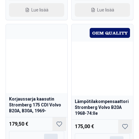
Lue lisää
Lue lisää
Korjaussarja kaasutin
Lämpötilakompensaattori
Stromberg 175 CDI Volvo
Stromberg Volvo B20A
B20A, B30A, 1969-
1968-74:lle
179,50 €
175,00 €