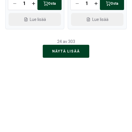
Osta
Osta
Lue lisää
Lue lisää
24 av 303
NÄYTÄ LISÄÄ