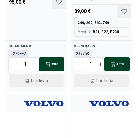
95,00 €
89,00 €
240, 260, 262, 740
Moottori
:
B21, B23, B230
Saatavilla
Saatavilla
OE-NUMERO
OE-NUMERO
1270002
237753
Osta
Osta
Lue lisää
Lue lisää