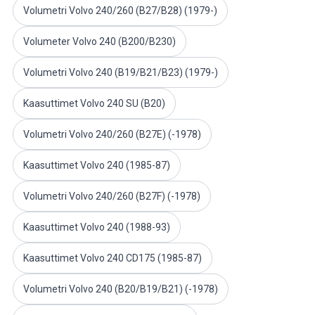
Volumetri Volvo 240/260 (B27/B28) (1979-)
Volvo PV/Duett Miscellaneous
Volvo PV/Duett moottorin kaasulenkki
Volumeter Volvo 240 (B200/B230)
Volvo PV/Duett lämmitin/raitisilma
Volvo PV/Duett -pyörät/nokkapellit
Volumetri Volvo 240 (B19/B21/B23) (1979-)
Volvo Amazon Osat
Volvo Amazon korin osat
Kaasuttimet Volvo 240 SU (B20)
Volvo Amazon Jarrujärjestelmä
Volvo Amazon Jäähdytysjärjestelmä
Volumetri Volvo 240/260 (B27E) (-1978)
Volvo Amazon Sähkölaitteet
Volvo Amazon Moottorin osat
Kaasuttimet Volvo 240 (1985-87)
Volvo Amazon Moottorin kaasulenkki
Volumetri Volvo 240/260 (B27F) (-1978)
Volvo Amazon Polttoaine-/pakokaasujärjestelmä
Volvo Amazon Etujousitus
Kaasuttimet Volvo 240 (1988-93)
Volvo Amazon Sisätilojen osat
Volvo Amazon lämmitin/raikas ilma
Kaasuttimet Volvo 240 CD175 (1985-87)
Volvo Amazon Vaihteisto/Takajousitus
Volvo Amazon Sekalaiset osat
Volumetri Volvo 240 (B20/B19/B21) (-1978)
Volvo Amazonin pyörät/nokkapellit