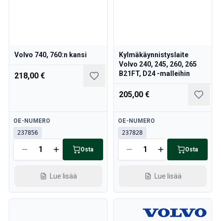
Jäähdytysjärjestelmä
Voimansiirto
Kaasun säätö
Alusta & Ohjaus
Lämmitys & Ilmastointi
Volvo 740, 760:n kansi
Kylmäkäynnistyslaite
Tarvikkeet & Muut
Volvo 240, 245, 260, 265
B21FT, D24 -malleihin
Kori
218,00 €
Sisustus
205,00 €
Kampanja
Kuukauden tarjous
Saatavilla
Saatavilla
OE-NUMERO
OE-NUMERO
237856
237828
Osta
Osta
Lue lisää
Lue lisää