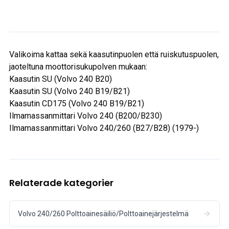
Valikoima kattaa sekä kaasutinpuolen että ruiskutuspuolen,
jaoteltuna moottorisukupolven mukaan:
Kaasutin SU (Volvo 240 B20)
Kaasutin SU (Volvo 240 B19/B21)
Kaasutin CD175 (Volvo 240 B19/B21)
Ilmamassanmittari Volvo 240 (B200/B230)
Ilmamassanmittari Volvo 240/260 (B27/B28) (1979-)
Relaterade kategorier
Volvo 240/260 Polttoainesäiliö/Polttoainejärjestelmä