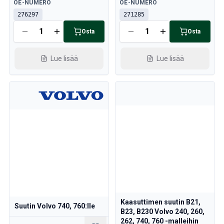
Saatavilla
Saatavilla
OE-NUMERO
OE-NUMERO
276297
271285
Osta
Osta
Lue lisää
Lue lisää
Kaasuttimen suutin B21,
Suutin Volvo 740, 760:lle
B23, B230 Volvo 240, 260,
262, 740, 760 -malleihin