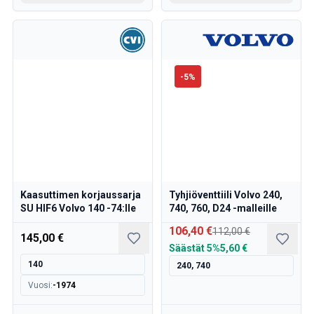
-
5
%
Kaasuttimen korjaussarja
Tyhjiöventtiili Volvo 240,
SU HIF6 Volvo 140 -74:lle
740, 760, D24 -malleille
106,40 €
112,00 €
145,00 €
Säästät
5%
5,60 €
140
240, 740
Vuosi
:
-1974