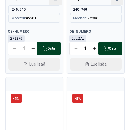
240, 740
240, 740
Moottori
:
B230K
Moottori
:
B230K
Saatavilla
Saatavilla
OE-NUMERO
OE-NUMERO
271270
271271
Osta
Osta
Lue lisää
Lue lisää
-
5
%
-
5
%