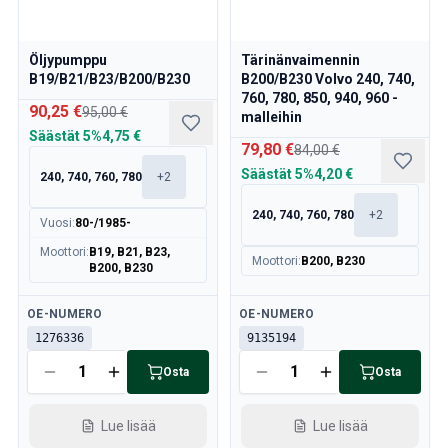
Öljypumppu
Tärinänvaimennin
B19/B21/B23/B200/B230
B200/B230 Volvo 240, 740,
760, 780, 850, 940, 960 -
90,25 €
95,00 €
malleihin
Säästät
5%
4,75 €
79,80 €
84,00 €
Säästät
5%
4,20 €
240, 740, 760, 780
+
2
240, 740, 760, 780
+
2
Vuosi
:
80-/1985-
Moottori
:
B19, B21, B23,
Moottori
:
B200, B230
B200, B230
Saatavilla
Saatavilla
OE-NUMERO
OE-NUMERO
1276336
9135194
Osta
Osta
Lue lisää
Lue lisää