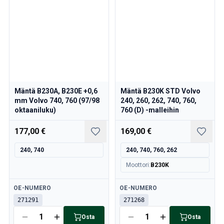
Volvo 240/260 moottorin kaasulenkki
Volvo 240/260 Jäähdytysjärjestelmä
Volvo 240/260 Vaihteisto/Takajousitus
Volvo 240/260 Muut
Volvo 740/760/780 osat
Volvo 740/760/780 Jarrujärjestelmä
Volvo 700 Polttoaine-/pakokaasujärjestelmä
Mäntä B230A, B230E +0,6
Mäntä B230K STD Volvo
Volvo 740/760/780 Vaihteisto/takajousitus
mm Volvo 740, 760 (97/98
240, 260, 262, 740, 760,
Volvo 700 Jäähdytysjärjestelmä
oktaaniluku)
760 (D) -malleihin
Volvo 740/760/780 Muut
Volvo 740/760/780 Sähkölaitteet
177,00 €
169,00 €
Volvo 740/760/780 Moottorin kaasulenkki
240, 740
240, 740, 760, 262
Volvo 700 Lämmitinjärjestelmä/raitisilmalaite
Volvo 700 vanteet/nokkapellit
Moottori
:
B230K
Volvo 700 moottorin osat
Saatavilla
Saatavilla
Volvo 740/760/780 korin osat
OE-NUMERO
OE-NUMERO
Volvo 740/760/780 Sisätilojen osat
271291
271268
Volvo 740/760/780 Etujousitus
Osta
Osta