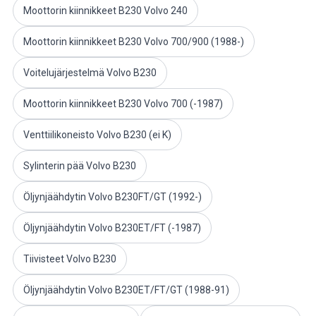
Moottorin kiinnikkeet B230 Volvo 240
Volvo PV/Duett Miscellaneous
Volvo PV/Duett moottorin kaasulenkki
Moottorin kiinnikkeet B230 Volvo 700/900 (1988-)
Volvo PV/Duett lämmitin/raitisilma
Volvo PV/Duett -pyörät/nokkapellit
Voitelujärjestelmä Volvo B230
Volvo Amazon Osat
Volvo Amazon korin osat
Moottorin kiinnikkeet B230 Volvo 700 (-1987)
Volvo Amazon Jarrujärjestelmä
Volvo Amazon Jäähdytysjärjestelmä
Venttiilikoneisto Volvo B230 (ei K)
Volvo Amazon Sähkölaitteet
Volvo Amazon Moottorin osat
Sylinterin pää Volvo B230
Volvo Amazon Moottorin kaasulenkki
Öljynjäähdytin Volvo B230FT/GT (1992-)
Volvo Amazon Polttoaine-/pakokaasujärjestelmä
Volvo Amazon Etujousitus
Öljynjäähdytin Volvo B230ET/FT (-1987)
Volvo Amazon Sisätilojen osat
Volvo Amazon lämmitin/raikas ilma
Tiivisteet Volvo B230
Volvo Amazon Vaihteisto/Takajousitus
Volvo Amazon Sekalaiset osat
Öljynjäähdytin Volvo B230ET/FT/GT (1988-91)
Volvo Amazonin pyörät/nokkapellit