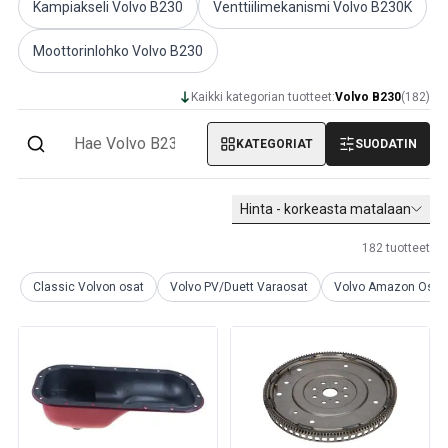
Volvo 1800 osat
Kampiakseli Volvo B230
Venttiilimekanismi Volvo B230K
Volvo 1800 Jarrujärjestelmä
Volvo 1800 Polttoaine-/pakokaasujärjestelmä
Moottorinlohko Volvo B230
Volvo 1800 korin osat
Volvo 1800 Jäähdytysjärjestelmä
Kaikki kategorian tuotteet:
Volvo B230
(
182
)
Volvo 1800 Moottorin kaasulenkki
Volvo 1800 Moottorin osat
KATEGORIAT
SUODATIN
Volvo 1800 Sähkölaitteet
Volvo 1800 Etujousitus
Hinta - korkeasta matalaan
Volvo 1800 Vaihteisto/takajousitus
Volvo 1800 Sisätilojen osat
182
tuotteet
Volvo 1800 Lämmitinjärjestelmä/raitisilma (1961-73)
Volvo 1800 pyörät/napakorkit
Classic Volvon osat
Volvo PV/Duett Varaosat
Volvo Amazon Osat
Volvo 1800 Muut
Volvo 140/164 osat
Volvo 140/164 korin osat
Volvo 140/164 Jarrujärjestelmä
Volvo 140/164 Jäähdytysjärjestelmä
Volvo 140/164 Sähkölaitteet