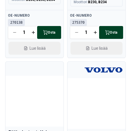
Moottori
:
B230, B234
Saatavilla
Saatavilla
OE-NUMERO
OE-NUMERO
270138
275370
Osta
Osta
Lue lisää
Lue lisää