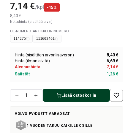
Volvo 1800 osat
7,14 €
/
kpl
Volvo 1800 Jarrujärjestelmä
-
15
%
Volvo 1800 Polttoaine-/pakokaasujärjestelmä
8,40 €
Volvo 1800 korin osat
Nettohinta (sisältää alv:n)
Volvo 1800 Jäähdytysjärjestelmä
OE-NUMERO
ARTIKKELIN NUMERO
Saatavilla
Volvo 1800 Moottorin kaasulenkki
114275
111602461
Volvo 1800 Moottorin osat
Volvo 1800 Sähkölaitteet
Hinta (sisältäen arvonlisäveron)
8,40 €
Volvo 1800 Etujousitus
Hinta (ilman alv:tä)
6,69 €
Volvo 1800 Vaihteisto/takajousitus
Alennushinta
7,14 €
Volvo 1800 Sisätilojen osat
Säästät
1,26 €
Volvo 1800 Lämmitinjärjestelmä/raitisilma (1961-73)
Volvo 1800 pyörät/napakorkit
Volvo 1800 Muut
Lisää ostoskoriin
Volvo 140/164 osat
Volvo 140/164 korin osat
Volvo 140/164 Jarrujärjestelmä
VOLVO PV/DUETT VARAOSAT
Volvo 140/164 Jäähdytysjärjestelmä
1 VUODEN TAKUU KAIKILLE OSILLE
Volvo 140/164 Sähkölaitteet