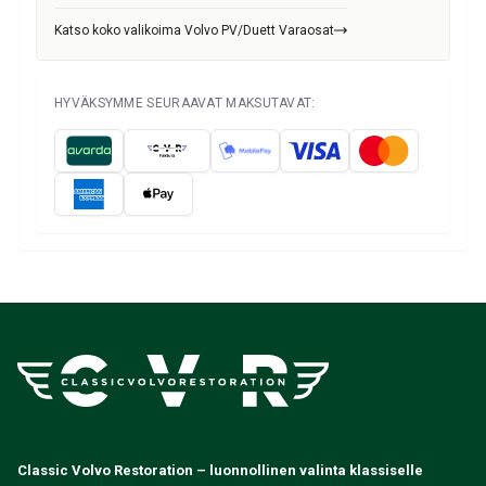
Volvo 140/164 moottorin kaasulenkki
Katso koko valikoima Volvo PV/Duett Varaosat
Volvo 140/164 moottorin osat
Volvo 140/164 Etujousitus
Volvo 140/164 Polttoaine-/pakokaasujärjestelmä
HYVÄKSYMME SEURAAVAT MAKSUTAVAT:
Volvo 140/164 lämmitin/raitisilma
Volvo 140/164 Sisätilojen osat
Volvo 140/164 Vaihteisto/Takajousitus
Volvo 140/164 Muut
Volvo 140/164 Vanteet/nokkapellit
Volvo 240/260 osat
Volvo 240/260 Jarrujärjestelmä
Volvo 240/260 Polttoaine-/pakokaasujärjestelmä
Volvo 240/260 Sähkölaitteet
Volvo 240/260 Etujousitus
Volvo 240/260 Sisätilojen osat
Volvo 240/260 Vanteet
Volvo 240/260 moottorin osat
Volvo 240/260 korin osat
Classic Volvo Restoration – luonnollinen valinta klassiselle
Volvo 240/260 Lämmitin/raitisilma