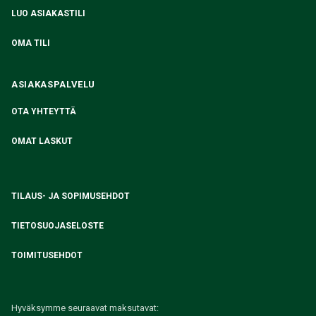
Volvo 850 osat
LUO ASIAKASTILI
Volvo 850 Jarrujärjestelmä
Volvo 850:n vanteet/nokkapellit
OMA TILI
Volvo 850 korin osat
Volvo 850 Polttoaine-/pakokaasujärjestelmä
Volvo 850 Sisätilojen osat
ASIAKASPALVELU
Volvo 850 vaihteisto
OTA YHTEYTTÄ
Volvo 850 Jäähdytysjärjestelmä
Volvo 850 moottorin osat
OMAT LASKUT
Volvo 850 Sähkölaitteet
Volvo 850 Lämmitinjärjestelmä
Volvo 850 Ohjaus/jousitus
TILAUS- JA SOPIMUSEHDOT
Volvo 850 Erilaiset osat
Volvo 940/960 osat
TIETOSUOJASELOSTE
Jarrut
Sähköjärjestelmä
TOIMITUSEHDOT
Moottori
Polttoaine & Pakoputkisto
Vanteet & Renkaat
Hyväksymme seuraavat maksutavat: