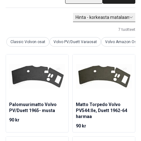
Volvo PV/Duett Miscellaneous
Volvo PV/Duett moottorin kaasulenkki
Hinta - korkeasta matalaan
Volvo PV/Duett lämmitin/raitisilma
Volvo PV/Duett -pyörät/nokkapellit
7
tuotteet
Volvo Amazon Osat
Classic Volvon osat
Volvo PV/Duett Varaosat
Volvo Amazon Osat
Volvo Amazon korin osat
Volvo Amazon Jarrujärjestelmä
Volvo Amazon Jäähdytysjärjestelmä
Volvo Amazon Sähkölaitteet
Volvo Amazon Moottorin osat
Volvo Amazon Moottorin kaasulenkki
Volvo Amazon Polttoaine-/pakokaasujärjestelmä
Volvo Amazon Etujousitus
Volvo Amazon Sisätilojen osat
Palomuurimatto Volvo
Matto Torpedo Volvo
PV/Duett 1965- musta
PV544:lle, Duett 1962-64
Volvo Amazon lämmitin/raikas ilma
harmaa
Volvo Amazon Vaihteisto/Takajousitus
90 kr
Volvo Amazon Sekalaiset osat
90 kr
Volvo Amazonin pyörät/nokkapellit