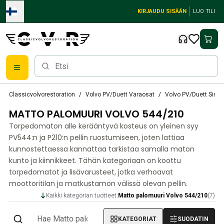
Skip to main content
KIRJAUDU SISÄÄN
LUO TILI
Classic Volvon osat
Classicvolvorestoration
Volvo PV/Duett Varaosat
Volvo PV/Duett Sisäti
Jarrut
MATTO PALOMUURI VOLVO 544/210
Volvo PV/Duett Varaosat
Volvo PV/Duett jarrujärjestelmä
Torpedomaton alle kerääntyvä kosteus on yleinen syy
Volvo PV/Duett Polttoaine-/pakokaasujärjestelmä
PV544:n ja P210:n pellin ruostumiseen, joten lattiaa
Volvo PV/Duett Sähkölaitteet
kunnostettaessa kannattaa tarkistaa samalla maton
kunto ja kiinnikkeet. Tähän kategoriaan on koottu
Volvo PV/Duett Etujousitus
torpedomatot ja lisävarusteet, jotka verhoavat
Volvo PV/Duett Sisätilojen osat
moottoritilan ja matkustamon välissä olevan pellin.
Volvo PV/Duett korin osat
Volvo PV/Duett Vaihteisto/takajousitus
Kaikki kategorian tuotteet:
Matto palomuuri Volvo 544/210
(
7
)
Volvo PV/Duett jäähdytysjärjestelmä
KATEGORIAT
SUODATIN
Volvo PV/Duett -moottorin osat