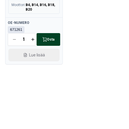
Volvo 850 osat
Moottori
:
B4, B14, B16, B18,
Volvo 850 Jarrujärjestelmä
B20
Volvo 850:n vanteet/nokkapellit
Volvo 850 korin osat
Saatavilla
OE-NUMERO
Volvo 850 Polttoaine-/pakokaasujärjestelmä
671261
Volvo 850 Sisätilojen osat
Osta
Volvo 850 vaihteisto
Volvo 850 Jäähdytysjärjestelmä
Lue lisää
Volvo 850 moottorin osat
Volvo 850 Sähkölaitteet
Volvo 850 Lämmitinjärjestelmä
Volvo 850 Ohjaus/jousitus
Volvo 850 Erilaiset osat
Volvo 940/960 osat
Jarrut
Sähköjärjestelmä
Moottori
Polttoaine & Pakoputkisto
Vanteet & Renkaat