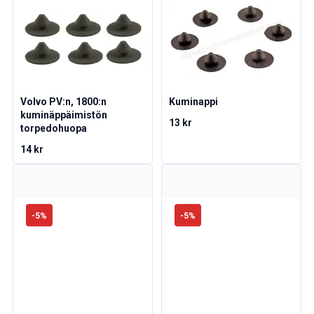
Volvo 1800 osat
Volvo 1800 Jarrujärjestelmä
Volvo 1800 Polttoaine-/pakokaasujärjestelmä
Volvo 1800 korin osat
Volvo 1800 Jäähdytysjärjestelmä
Volvo 1800 Moottorin kaasulenkki
Volvo 1800 Moottorin osat
Volvo PV:n, 1800:n
Kuminappi
kuminäppäimistön
Volvo 1800 Sähkölaitteet
13 kr
torpedohuopa
Volvo 1800 Etujousitus
14 kr
Volvo 1800 Vaihteisto/takajousitus
Volvo 1800 Sisätilojen osat
Volvo 1800 Lämmitinjärjestelmä/raitisilma (1961-73)
Volvo 1800 pyörät/napakorkit
-
5
%
-
5
%
Volvo 1800 Muut
Volvo 140/164 osat
Volvo 140/164 korin osat
Volvo 140/164 Jarrujärjestelmä
Volvo 140/164 Jäähdytysjärjestelmä
Volvo 140/164 Sähkölaitteet