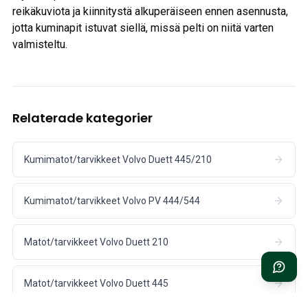
reikäkuviota ja kiinnitystä alkuperäiseen ennen asennusta,
jotta kuminapit istuvat siellä, missä pelti on niitä varten
valmisteltu.
Relaterade kategorier
Kumimatot/tarvikkeet Volvo Duett 445/210
Kumimatot/tarvikkeet Volvo PV 444/544
Matot/tarvikkeet Volvo Duett 210
Matot/tarvikkeet Volvo Duett 445