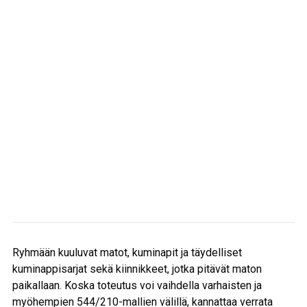
Ryhmään kuuluvat matot, kuminapit ja täydelliset
kuminappisarjat sekä kiinnikkeet, jotka pitävät maton
paikallaan. Koska toteutus voi vaihdella varhaisten ja
myöhempien 544/210-mallien välillä, kannattaa verrata