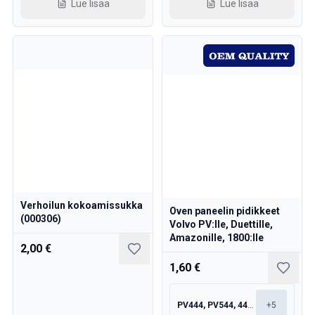
Lue lisää
Lue lisää
Verhoilun kokoamissukka
Oven paneelin pidikkeet
(000306)
Volvo PV:lle, Duettille,
Amazonille, 1800:lle
2,00 €
1,60 €
PV444, PV544, 445, 210
+
5