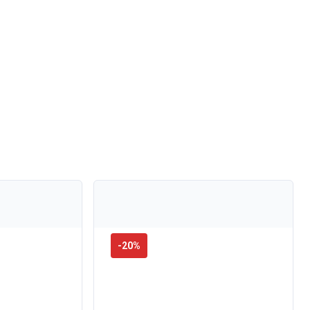
-
20
%