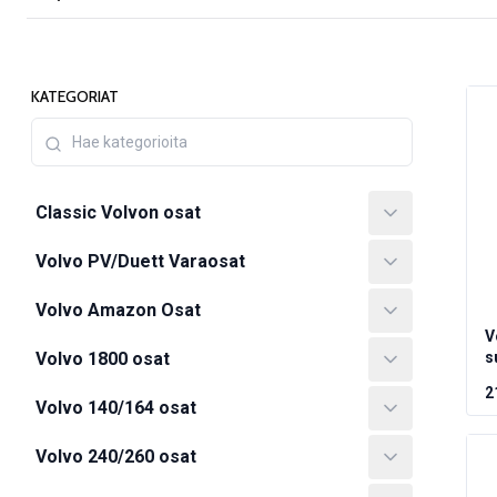
Volvo PV/Duett Miscellaneous
Volvo PV/Duett moottorin kaasulenkki
Volvo PV/Duett lämmitin/raitisilma
KATEGORIAT
Volvo PV/Duett -pyörät/nokkapellit
Volvo Amazon Osat
Volvo Amazon korin osat
Volvo Amazon Jarrujärjestelmä
Volvo Amazon Jäähdytysjärjestelmä
Classic Volvon osat
Volvo Amazon Sähkölaitteet
Volvo Amazon Moottorin osat
Volvo PV/Duett Varaosat
Volvo Amazon Moottorin kaasulenkki
Volvo Amazon Osat
Volvo Amazon Polttoaine-/pakokaasujärjestelmä
V
Volvo Amazon Etujousitus
Volvo 1800 osat
s
Volvo Amazon Sisätilojen osat
Volvo Amazon lämmitin/raikas ilma
2
Volvo 140/164 osat
Volvo Amazon Vaihteisto/Takajousitus
Volvo Amazon Sekalaiset osat
Volvo 240/260 osat
Volvo Amazonin pyörät/nokkapellit