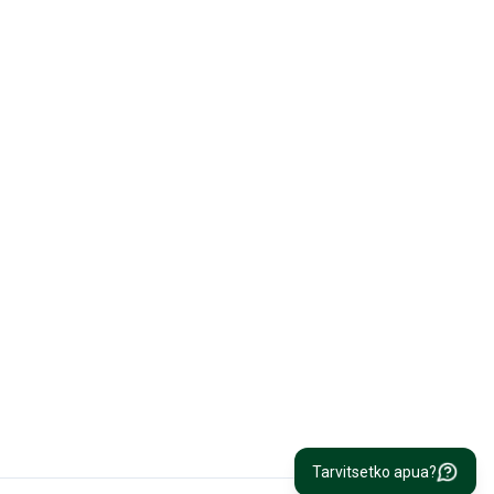
Tarvitsetko apua?