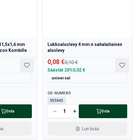
x11,5x1,6 mm
Lukkoaluslevy 4 mm:n sahalaitainen
zon Kombille
aluslevy
0,08 €
0,10 €
Säästät
20%
0,02 €
universal
Saatavilla
OE-NUMERO
955945
Osta
Osta
ää
Lue lisää