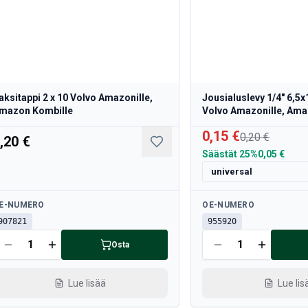
aksitappi 2 x 10 Volvo Amazonille,
Jousialuslevy 1/4" 6,5
mazon Kombille
Volvo Amazonille, Ama
0,15 €
0,20 €
,20 €
Säästät
25%
0,05 €
universal
atavilla
Saatavilla
E-NUMERO
OE-NUMERO
907821
955920
Osta
Lue lisää
Lue lis