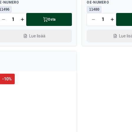
atavilla
Saatavilla
E-NUMERO
OE-NUMERO
11496
11480
Osta
Lue lisää
Lue lis
-
10
%