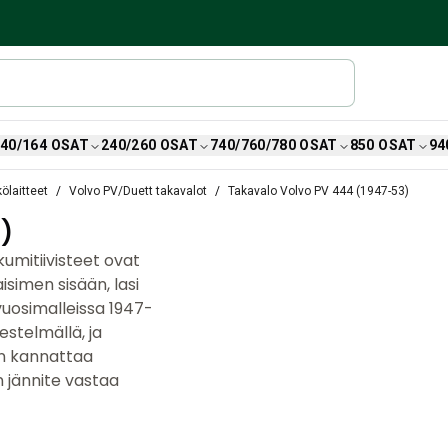
40/164 OSAT
240/260 OSAT
740/760/780 OSAT
850 OSAT
94
ölaitteet
Volvo PV/Duett takavalot
Takavalo Volvo PV 444 (1947-53)
)
umitiivisteet ovat
isimen sisään, lasi
vuosimalleissa 1947-
jestelmällä, ja
ten kannattaa
n jännite vastaa