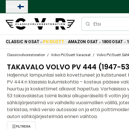
Skip to main content
Suomi
CLASSIC N OSAT
PV/DUETT
AMAZON OSAT
1800 OSAT
1
Classic Volvon osat
Classicvolvorestoration
Volvo PV/Duett Varaosat
Volvo PV/Duett Sähk
Jarrut
TAKAVALO VOLVO PV 444 (1947-53
Volvo PV/Duett Varaosat
Volvo PV/Duett jarrujärjestelmä
Haljennut lampunlasi sekä kovettuneet ja kutistuneet k
Volvo PV/Duett Polttoaine-/pakokaasujärjestelmä
PV 444:n klassisia kulumiskohtia – kosteus pääsee vala
Volvo PV/Duett Sähkölaitteet
huurtuu ja koskettimet alkavat hapettua. Varhaisissa 
Volvo PV/Duett Etujousitus
53 takavalaistus toimii lisäksi alkuperäisellä 6 voltin jär
Volvo PV/Duett Sisätilojen osat
sähköjärjestelmä voi vaihdella vuosimallien välillä, jo
Volvo PV/Duett korin osat
tarkistaa, mikä versio autossasi on ja että polttimoide
Volvo PV/Duett Vaihteisto/takajousitus
auton sähköjärjestelmää ennen vaihtoa.
Volvo PV/Duett jäähdytysjärjestelmä
FILTRERA
Volvo PV/Duett -moottorin osat