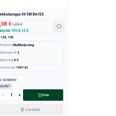
ehkulamppu 6V 5W BA15S
,08 €
1,20 €
äästät
10%
0,12 €
120, 130
Position
:
Skyltbelysning
Antal per bil
:
2
Spänning
:
6 V
Vuosimalli
:
1957-61
atavilla
E-NUMERO
182007
Osta
Lue lisää