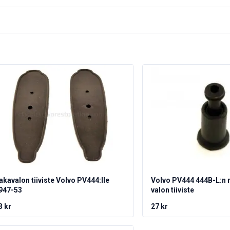
akavalon tiiviste Volvo PV444:lle
Volvo PV444 444B-L:n r
947-53
valon tiiviste
3 kr
27 kr