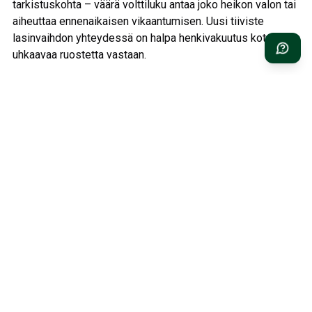
tarkistuskohta – väärä volttiluku antaa joko heikon valon tai
aiheuttaa ennenaikaisen vikaantumisen. Uusi tiiviste
lasinvaihdon yhteydessä on halpa henkivakuutus koteloa
uhkaavaa ruostetta vastaan.
Relaterade kategorier
Rekisteröintivalo Volvo Duett 445/210
Rekisterivalo Volvo PV 544