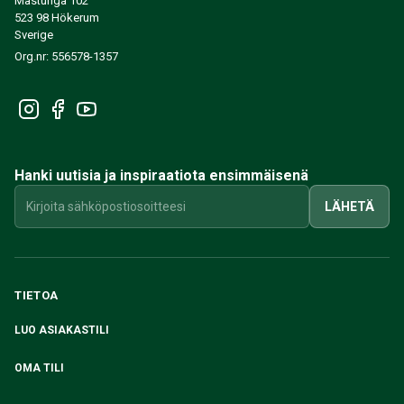
Mastunga 102
Volvo 240/260 moottorin kaasulenkki
523 98 Hökerum
Sverige
Volvo 240/260 Jäähdytysjärjestelmä
Org.nr: 556578-1357
Volvo 240/260 Vaihteisto/Takajousitus
Volvo 240/260 Muut
Volvo 740/760/780 osat
Volvo 740/760/780 Jarrujärjestelmä
Volvo 700 Polttoaine-/pakokaasujärjestelmä
Volvo 740/760/780 Vaihteisto/takajousitus
Hanki uutisia ja inspiraatiota ensimmäisenä
Volvo 700 Jäähdytysjärjestelmä
LÄHETÄ
Volvo 740/760/780 Muut
Volvo 740/760/780 Sähkölaitteet
Volvo 740/760/780 Moottorin kaasulenkki
Volvo 700 Lämmitinjärjestelmä/raitisilmalaite
Volvo 700 vanteet/nokkapellit
TIETOA
Volvo 700 moottorin osat
LUO ASIAKASTILI
Volvo 740/760/780 korin osat
Volvo 740/760/780 Sisätilojen osat
OMA TILI
Volvo 740/760/780 Etujousitus