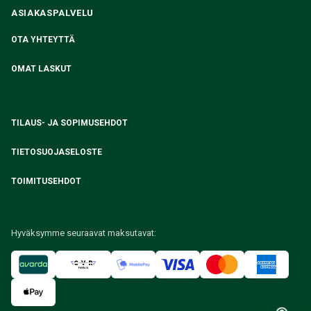
Volvo 850 osat
ASIAKASPALVELU
Volvo 850 Jarrujärjestelmä
Volvo 850:n vanteet/nokkapellit
OTA YHTEYTTÄ
Volvo 850 korin osat
Volvo 850 Polttoaine-/pakokaasujärjestelmä
OMAT LASKUT
Volvo 850 Sisätilojen osat
Volvo 850 vaihteisto
Volvo 850 Jäähdytysjärjestelmä
TILAUS- JA SOPIMUSEHDOT
Volvo 850 moottorin osat
Volvo 850 Sähkölaitteet
TIETOSUOJASELOSTE
Volvo 850 Lämmitinjärjestelmä
TOIMITUSEHDOT
Volvo 850 Ohjaus/jousitus
Volvo 850 Erilaiset osat
Volvo 940/960 osat
Jarrut
Hyväksymme seuraavat maksutavat:
Sähköjärjestelmä
Moottori
Polttoaine & Pakoputkisto
Vanteet & Renkaat