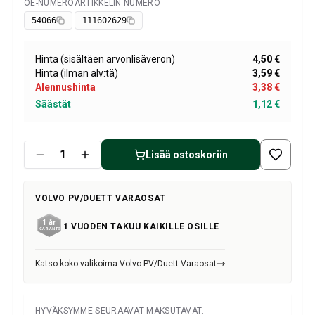
Volvo 1800 osat
OE-NUMERO
ARTIKKELIN NUMERO
Saatavilla
Volvo 1800 Jarrujärjestelmä
54066
111602629
Volvo 1800 Polttoaine-/pakokaasujärjestelmä
Volvo 1800 korin osat
Hinta (sisältäen arvonlisäveron)
4,50 €
Volvo 1800 Jäähdytysjärjestelmä
Hinta (ilman alv:tä)
3,59 €
Volvo 1800 Moottorin kaasulenkki
Alennushinta
3,38 €
Volvo 1800 Moottorin osat
Säästät
1,12 €
Volvo 1800 Sähkölaitteet
Volvo 1800 Etujousitus
Volvo 1800 Vaihteisto/takajousitus
Lisää ostoskoriin
Volvo 1800 Sisätilojen osat
Volvo 1800 Lämmitinjärjestelmä/raitisilma (1961-73)
VOLVO PV/DUETT VARAOSAT
Volvo 1800 pyörät/napakorkit
Volvo 1800 Muut
1 VUODEN TAKUU KAIKILLE OSILLE
Volvo 140/164 osat
Volvo 140/164 korin osat
Katso koko valikoima Volvo PV/Duett Varaosat
Volvo 140/164 Jarrujärjestelmä
Volvo 140/164 Jäähdytysjärjestelmä
Volvo 140/164 Sähkölaitteet
HYVÄKSYMME SEURAAVAT MAKSUTAVAT: