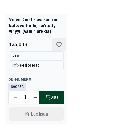
Volvo 240/260 moottorin kaasulenkki
Volvo 240/260 Jäähdytysjärjestelmä
Volvo 240/260 Vaihteisto/Takajousitus
Volvo Duett -lava-auton
kattoverhoilu, rei'itetty
Volvo 240/260 Muut
vinyyli (vain 4 arkkia)
Volvo 740/760/780 osat
Volvo 740/760/780 Jarrujärjestelmä
135,00 €
Volvo 700 Polttoaine-/pakokaasujärjestelmä
210
Volvo 740/760/780 Vaihteisto/takajousitus
Volvo 700 Jäähdytysjärjestelmä
Info
:
Perforerad
Volvo 740/760/780 Muut
Volvo 740/760/780 Sähkölaitteet
Saatavilla
OE-NUMERO
Volvo 740/760/780 Moottorin kaasulenkki
690258
Volvo 700 Lämmitinjärjestelmä/raitisilmalaite
Osta
Volvo 700 vanteet/nokkapellit
Volvo 700 moottorin osat
Lue lisää
Volvo 740/760/780 korin osat
Volvo 740/760/780 Sisätilojen osat
Volvo 740/760/780 Etujousitus