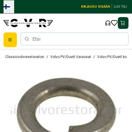
Skip to main content
KIRJAUDU SISÄÄN
LUO TILI
Classic Volvon osat
Classicvolvorestoration
Volvo PV/Duett Varaosat
Volvo PV/Duett korin
Jarrut
Volvo PV/Duett Varaosat
Volvo PV/Duett jarrujärjestelmä
Volvo PV/Duett Polttoaine-/pakokaasujärjestelmä
Volvo PV/Duett Sähkölaitteet
Volvo PV/Duett Etujousitus
Volvo PV/Duett Sisätilojen osat
Volvo PV/Duett korin osat
Volvo PV/Duett Vaihteisto/takajousitus
Volvo PV/Duett jäähdytysjärjestelmä
Volvo PV/Duett -moottorin osat