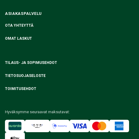
Volvo 850 osat
Volvo 850 Jarrujärjestelmä
ASIAKASPALVELU
Volvo 850:n vanteet/nokkapellit
Volvo 850 korin osat
OTA YHTEYTTÄ
Volvo 850 Polttoaine-/pakokaasujärjestelmä
Volvo 850 Sisätilojen osat
OMAT LASKUT
Volvo 850 vaihteisto
Volvo 850 Jäähdytysjärjestelmä
Volvo 850 moottorin osat
TILAUS- JA SOPIMUSEHDOT
Volvo 850 Sähkölaitteet
Volvo 850 Lämmitinjärjestelmä
TIETOSUOJASELOSTE
Volvo 850 Ohjaus/jousitus
TOIMITUSEHDOT
Volvo 850 Erilaiset osat
Volvo 940/960 osat
Jarrut
Sähköjärjestelmä
Hyväksymme seuraavat maksutavat:
Moottori
Polttoaine & Pakoputkisto
Vanteet & Renkaat