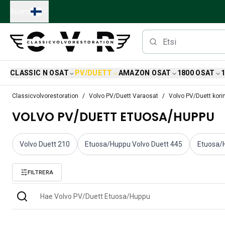
Skip to main content
Suomi
CLASSIC N OSAT
PV/DUETT
AMAZON OSAT
1800 OSAT
1
Classic Volvon osat
Classicvolvorestoration
Volvo PV/Duett Varaosat
Volvo PV/Duett kori
Jarrut
VOLVO PV/DUETT ETUOSA/HUPPU
Volvo PV/Duett Varaosat
Volvo PV/Duett jarrujärjestelmä
Volvo PV/Duett Polttoaine-/pakokaasujärjestelmä
Volvo Duett 210
Etuosa/Huppu Volvo Duett 445
Etuosa/
Volvo PV/Duett Sähkölaitteet
Volvo PV/Duett Etujousitus
FILTRERA
Volvo PV/Duett Sisätilojen osat
Volvo PV/Duett korin osat
Volvo PV/Duett Vaihteisto/takajousitus
Volvo PV/Duett jäähdytysjärjestelmä
Volvo PV/Duett -moottorin osat