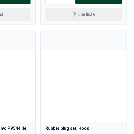
ää
Lue lisää
lvo PV544:lle,
Rubber plug set, Hood