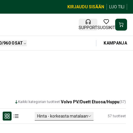
KIRJAUDU SISÄÄN
LUO TILI
SUPPORT
SUOSIKIT
KAMPANJA
0/960 OSAT
Volvo PV/Duett Etuosa/Huppu
Kaikki kategorian tuotteet:
(
57
)
Hinta - korkeasta matalaan
57
tuotteet