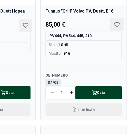
, Duett Hopea
Tunnus "Grill" Volvo PV, Duett, B16
85,00 €
PV444, PV544, 445, 210
0
Sijainti
:
Grill
Moottori
:
B16
Saatavilla
OE-NUMERO
87703
Osta
Osta
ää
Lue lisää