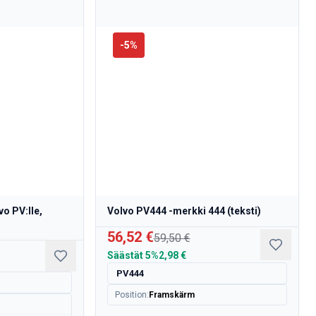
-
5
%
vo PV:lle,
Volvo PV444 -merkki 444 (teksti)
56,52 €
59,50 €
Säästät
5%
2,98 €
PV444
0
Position
:
Framskärm