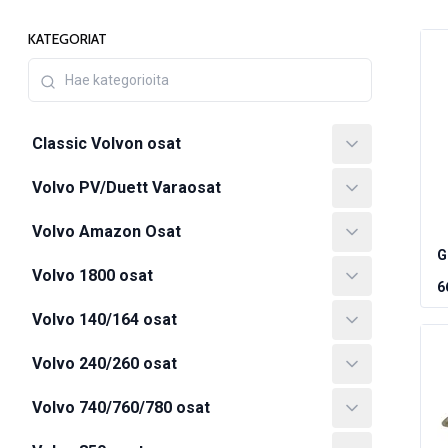
Volvo PV/Duett Miscellaneous
KATEGORIAT
Volvo PV/Duett moottorin kaasulenkki
Volvo PV/Duett lämmitin/raitisilma
Volvo PV/Duett -pyörät/nokkapellit
Volvo Amazon Osat
Volvo Amazon korin osat
Classic Volvon osat
Volvo Amazon Jarrujärjestelmä
Volvo Amazon Jäähdytysjärjestelmä
Volvo PV/Duett Varaosat
Volvo Amazon Sähkölaitteet
Volvo Amazon Osat
Volvo Amazon Moottorin osat
G
Volvo Amazon Moottorin kaasulenkki
Volvo 1800 osat
Volvo Amazon Polttoaine-/pakokaasujärjestelmä
6
Volvo Amazon Etujousitus
Volvo 140/164 osat
Volvo Amazon Sisätilojen osat
Volvo Amazon lämmitin/raikas ilma
Volvo 240/260 osat
Volvo Amazon Vaihteisto/Takajousitus
Volvo Amazon Sekalaiset osat
Volvo 740/760/780 osat
Volvo Amazonin pyörät/nokkapellit