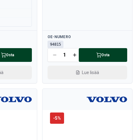
Saatavilla
OE-NUMERO
94815
Osta
Osta
ää
Lue lisää
-
5
%