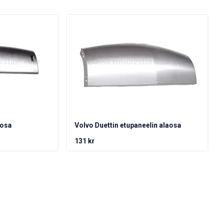
aosa
Volvo Duettin etupaneelin alaosa
131 kr