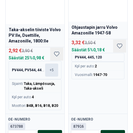
Ohjaustapin jarru Volvo
Taka-akselin tiiviste Volvo
Amazonille 1947-58
PV:lle, Duettille,
Amazonille, 1800:lle
3,32 €
3,50 €
Säästät
5%
0,18 €
2,92 €
3,90 €
PV444, 445, 120
Säästät
25%
0,98 €
Kpl per auto
:
2
PV444, PV544, 445, 210
+
5
Vuosimalli
:
1947-70
Sijainti
:
Taka, Lämpösuoja,
Taka-akseli
Kpl per auto
:
4
Moottori
:
B4B, B16, B18, B20
Saatavilla
Saatavilla
OE-NUMERO
OE-NUMERO
673788
87916