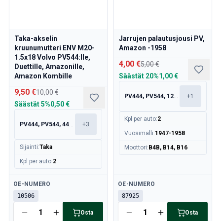
Taka-akselin
Jarrujen palautusjousi PV,
kruunumutteri ENV M20-
Amazon -1958
1.5x18 Volvo PV544:lle,
4,00 €
5,00 €
Duettille, Amazonille,
Amazon Kombille
Säästät
20%
1,00 €
9,50 €
10,00 €
PV444, PV544, 120, 130
+
1
Säästät
5%
0,50 €
Kpl per auto
:
2
PV444, PV544, 445, 210
+
3
Vuosimalli
:
1947-1958
Sijainti
:
Taka
Moottori
:
B4B, B14, B16
Kpl per auto
:
2
Saatavilla
Saatavilla
OE-NUMERO
OE-NUMERO
10506
87925
Osta
Osta