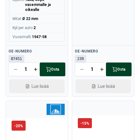
vasemmalle ja
oikealle
Mitat
:
Ø 22 mm
Kpl per auto
:
2
Vuosimalli
:
1947-58
Saatavilla
Saatavilla
OE-NUMERO
OE-NUMERO
87451
239
Osta
Osta
Lue lisää
Lue lisää
-
15
%
-
20
%