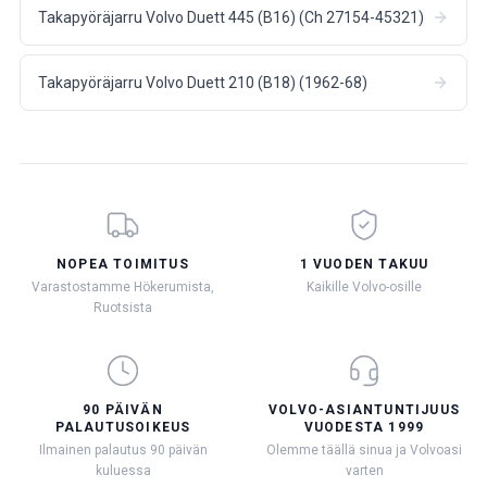
Takapyöräjarru Volvo Duett 445 (B16) (Ch 27154-45321)
Takapyöräjarru Volvo Duett 210 (B18) (1962-68)
NOPEA TOIMITUS
1 VUODEN TAKUU
Varastostamme Hökerumista,
Kaikille Volvo-osille
Ruotsista
90 PÄIVÄN
VOLVO-ASIANTUNTIJUUS
PALAUTUSOIKEUS
VUODESTA 1999
Ilmainen palautus 90 päivän
Olemme täällä sinua ja Volvoasi
kuluessa
varten