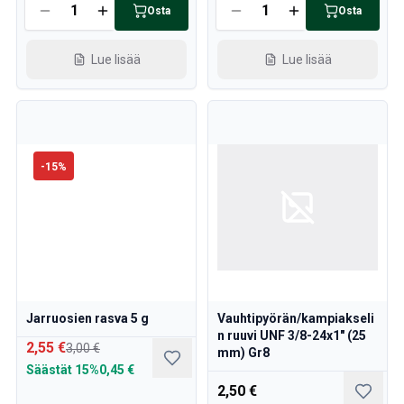
Osta
Osta
Lue lisää
Lue lisää
-
15
%
Jarruosien rasva 5 g
Vauhtipyörän/kampiakseli
n ruuvi UNF 3/8-24x1" (25
2,55 €
3,00 €
mm) Gr8
Säästät
15%
0,45 €
2,50 €