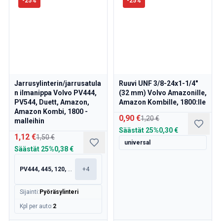
-
25
%
-
25
%
Jarrusylinterin/jarrusatula
Ruuvi UNF 3/8-24x1-1/4"
n ilmanippa Volvo PV444,
(32 mm) Volvo Amazonille,
PV544, Duett, Amazon,
Amazon Kombille, 1800:lle
Amazon Kombi, 1800 -
0,90 €
1,20 €
malleihin
Säästät
25%
0,30 €
1,12 €
1,50 €
universal
Säästät
25%
0,38 €
PV444, 445, 120, 130
+
4
Sijainti
:
Pyöräsylinteri
Kpl per auto
:
2