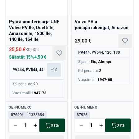
Volvo 850 osat
Volvo 850 Jarrujärjestelmä
Volvo 850:n vanteet/nokkapellit
Pyöränmutterisarja UNF
Volvo PV:n
Volvo 850 korin osat
Volvo PV:lle, Duettille,
jousijarrukengät, Amazon
Volvo 850 Polttoaine-/pakokaasujärjestelmä
Amazonille, 1800:lle,
Volvo 850 Sisätilojen osat
140:lle, 164:lle
29,00 €
Volvo 850 vaihteisto
25,50 €
30,00 €
Volvo 850 Jäähdytysjärjestelmä
PV444, PV544, 120, 130
Säästät
15%
4,50 €
Volvo 850 moottorin osat
Sijainti
:
Etu, Alempi
Volvo 850 Sähkölaitteet
PV444, PV544, 445, 210
+
10
Kpl per auto
:
2
Volvo 850 Lämmitinjärjestelmä
Vuosimalli
:
1947-60
Volvo 850 Ohjaus/jousitus
Kpl per auto
:
20
Volvo 850 Erilaiset osat
Vuosimalli
:
1947-73
Volvo 940/960 osat
Jarrut
Saatavilla
Saatavilla
OE-NUMERO
OE-NUMERO
Sähköjärjestelmä
87699L
1333684
87926
Moottori
Osta
Osta
Polttoaine & Pakoputkisto
Vanteet & Renkaat