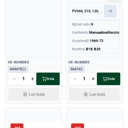
PV544, 210, 120, 130
+
5
Kpl per auto
:
6
Vaihteisto
:
Manuaalivaihteisto
Vuosimalli
:
1960-73
Moottori
:
B18, B20
Saatavilla
Saatavilla
OE-NUMERO
OE-NUMERO
64947011
944741
Osta
Osta
Lue lisää
Lue lisää