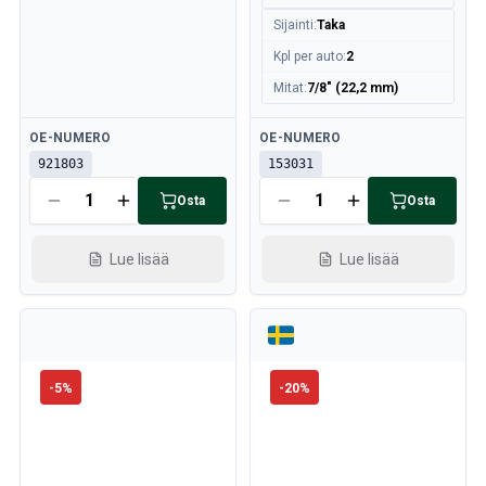
Sijainti
:
Taka
Kpl per auto
:
2
Mitat
:
7/8" (22,2 mm)
Saatavilla
Saatavilla
OE-NUMERO
OE-NUMERO
921803
153031
Osta
Osta
Lue lisää
Lue lisää
-
5
%
-
20
%