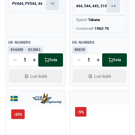
PV444, PV544, 445, 210
+
5
444, 544, 445, 210
+
4
Sijainti
:
Takana
Vuosimalli
:
1962-70
Saatavilla
Saatavilla
OE-NUMERO
OE-NUMERO
654490
653061
88830
Osta
Osta
Lue lisää
Lue lisää
-
5
%
-
25
%