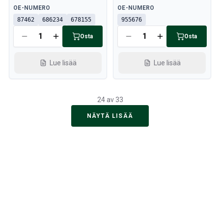
Saatavilla
Saatavilla
OE-NUMERO
OE-NUMERO
87462
686234
678155
955676
Osta
Osta
Lue lisää
Lue lisää
24 av 33
NÄYTÄ LISÄÄ