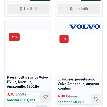
Lue lisää
Lue lisää
-
25
%
-
5
%
Pyöränpultin rumpu Volvo
Lukkolevy, peruutusvipu
PV:lle, Duettille,
Volvo Amazoniin, Amazon
Amazonille, 1800:lle
Kombiin
3,38 €
4,50 €
4,08 €
4,30 €
Säästät
25%
1,12 €
Säästät
5%
0,22 €