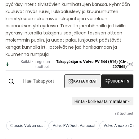
pyöräsylinterit tiivistävien kumihattujen kanssa. Ryhmään
Volvo PV/Duett Miscellaneous
kuuluvat myös ruuvi, Lukkoaluslevy ja kruunumutteri
Volvo PV/Duett moottorin kaasulenkki
kiinnitykseen sekä rasva liukupintojen voiteluun
Volvo PV/Duett lämmitin/raitisilma
asennuksen yhteydessä. Terveillä jarruhihnoilla ja tiiviillä
Volvo PV/Duett -pyörät/nokkapellit
pyöräsylintereillä takajarru saa jälleen tasaisen otteen
Volvo Amazon Osat
molemmin puolin, ja uudet palautusjouset päästävät
Volvo Amazon korin osat
kengät kunnolla irti, jotteivät ne jää hankaamaan ja
Volvo Amazon Jarrujärjestelmä
kuumenna rumpuja.
Volvo Amazon Jäähdytysjärjestelmä
Kaikki kategorian
Takapyöräjarru Volvo PV 544 (B16) (Ch-
Volvo Amazon Sähkölaitteet
(
33
)
tuotteet:
207865)
Volvo Amazon Moottorin osat
Volvo Amazon Moottorin kaasulenkki
KATEGORIAT
SUODATIN
Volvo Amazon Polttoaine-/pakokaasujärjestelmä
Volvo Amazon Etujousitus
Hinta - korkeasta matalaan
Volvo Amazon Sisätilojen osat
Volvo Amazon lämmitin/raikas ilma
33
tuotteet
Volvo Amazon Vaihteisto/Takajousitus
Volvo Amazon Sekalaiset osat
Classic Volvon osat
Volvo PV/Duett Varaosat
Volvo Amazon Osat
Volvo Amazonin pyörät/nokkapellit