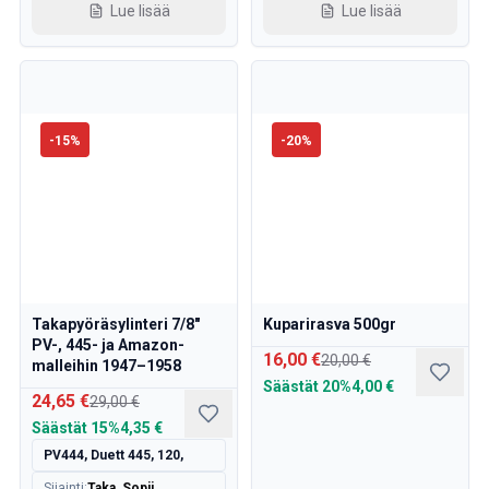
Jäähdytysjärjestelmä
Lue lisää
Lue lisää
Voimansiirto
Kaasun säätö
Alusta & Ohjaus
Lämmitys & Ilmastointi
Tarvikkeet & Muut
-
15
%
-
20
%
Kori
Sisustus
Kampanja
Kuukauden tarjous
Takapyöräsylinteri 7/8"
Kuparirasva 500gr
PV-, 445- ja Amazon-
16,00 €
20,00 €
malleihin 1947–1958
Säästät
20%
4,00 €
24,65 €
29,00 €
Säästät
15%
4,35 €
PV444, Duett 445, 120,
Sijainti
:
Taka, Sopii