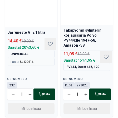
Takapyörän sylinterin
Jarruneste ATE 1 litra
korjaussarja Volvo
PV444:lle 1947-58,
14,40 €
18,00 €
Amazon -58
Säästät
20%
3,60 €
11,05 €
13,00 €
UNIVERSAL
Säästät
15%
1,95 €
Laatu
:
SL DOT 4
PV444, Duett 445, 120
Saatavilla
Saatavilla
OE-NUMERO
OE-NUMERO
232
K101
273021
Osta
Osta
Lue lisää
Lue lisää