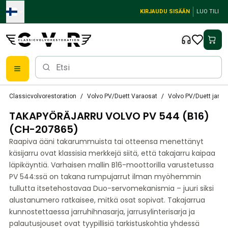
Skip to main content
KIRJAUDU SISÄÄN
LUO TILI
Classic Volvon osat
Classicvolvorestoration
Volvo PV/Duett Varaosat
Volvo PV/Duett jarru
Jarrut
TAKAPYÖRÄJARRU VOLVO PV 544 (B16)
Volvo PV/Duett Varaosat
Volvo PV/Duett jarrujärjestelmä
(CH-207865)
Volvo PV/Duett Polttoaine-/pakokaasujärjestelmä
Raapiva ääni takarummuista tai otteensa menettänyt
Volvo PV/Duett Sähkölaitteet
käsijarru ovat klassisia merkkejä siitä, että takajarru kaipaa
Volvo PV/Duett Etujousitus
läpikäyntiä. Varhaisen mallin B16-moottorilla varustetussa
Volvo PV/Duett Sisätilojen osat
PV 544:ssä on takana rumpujarrut ilman myöhemmin
Volvo PV/Duett korin osat
tullutta itsetehostavaa Duo-servomekanismia – juuri siksi
alustanumero ratkaisee, mitkä osat sopivat. Takajarrua
Volvo PV/Duett Vaihteisto/takajousitus
kunnostettaessa jarruhihnasarja, jarrusylinterisarja ja
Volvo PV/Duett jäähdytysjärjestelmä
palautusjouset ovat tyypillisiä tarkistuskohtia yhdessä
Volvo PV/Duett -moottorin osat