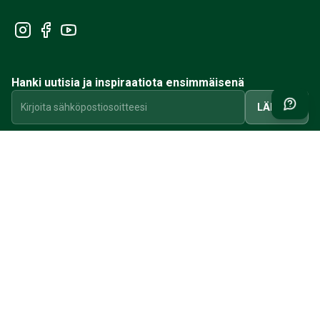
Hanki uutisia ja inspiraatiota ensimmäisenä
LÄHETÄ
TIETOA
LUO ASIAKASTILI
OMA TILI
ASIAKASPALVELU
OTA YHTEYTTÄ