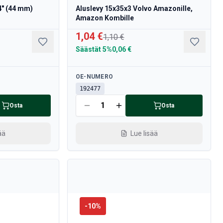
4" (44 mm)
Aluslevy 15x35x3 Volvo Amazonille,
Amazon Kombille
1,04 €
1,10 €
Säästät
5%
0,06 €
Saatavilla
OE-NUMERO
192477
Osta
Osta
ää
Lue lisää
-
10
%