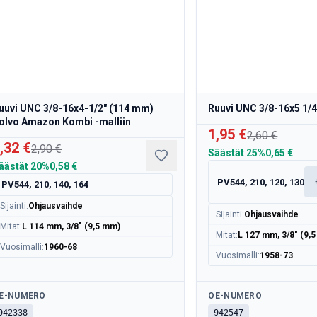
uuvi UNC 3/8-16x4-1/2" (114 mm)
Ruuvi UNC 3/8-16x5 1/
olvo Amazon Kombi -malliin
1,95 €
2,60 €
,32 €
2,90 €
Säästät
25%
0,65 €
äästät
20%
0,58 €
PV544, 210, 120, 130
PV544, 210, 140, 164
Sijainti
:
Ohjausvaihde
Sijainti
:
Ohjausvaihde
Mitat
:
L 114 mm, 3/8" (9,5 mm)
Mitat
:
L 127 mm, 3/8" (9,
Vuosimalli
:
1960-68
Vuosimalli
:
1958-73
atavilla
Saatavilla
E-NUMERO
OE-NUMERO
942338
942547