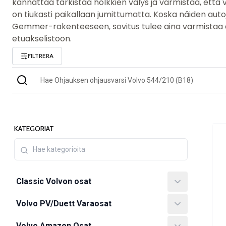
kannattaa tarkistaa holkkien välys ja varmistaa, että 
Volvo PV/Duett Miscellaneous
on tiukasti paikallaan jumittumatta. Koska näiden aut
Volvo PV/Duett moottorin kaasulenkki
Gemmer-rakenteeseen, sovitus tulee aina varmistaa 
Volvo PV/Duett lämmitin/raitisilma
etuakselistoon.
Volvo PV/Duett -pyörät/nokkapellit
FILTRERA
Volvo Amazon Osat
Volvo Amazon korin osat
Volvo Amazon Jarrujärjestelmä
Volvo Amazon Jäähdytysjärjestelmä
Volvo Amazon Sähkölaitteet
Volvo Amazon Moottorin osat
KATEGORIAT
Volvo Amazon Moottorin kaasulenkki
Volvo Amazon Polttoaine-/pakokaasujärjestelmä
Volvo Amazon Etujousitus
Volvo Amazon Sisätilojen osat
Volvo Amazon lämmitin/raikas ilma
Classic Volvon osat
Volvo Amazon Vaihteisto/Takajousitus
Volvo Amazon Sekalaiset osat
Volvo PV/Duett Varaosat
Volvo Amazonin pyörät/nokkapellit
Volvo Amazon Osat