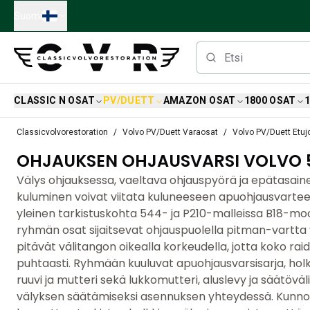
Skip to main content
Suomi
CLASSIC N OSAT
PV/DUETT
AMAZON OSAT
1800 OSAT
1
Classic Volvon osat
Classicvolvorestoration
Volvo PV/Duett Varaosat
Volvo PV/Duett Etuj
Jarrut
OHJAUKSEN OHJAUSVARSI VOLVO 5
Volvo PV/Duett Varaosat
Volvo PV/Duett jarrujärjestelmä
Välys ohjauksessa, vaeltava ohjauspyörä ja epätasain
Volvo PV/Duett Polttoaine-/pakokaasujärjestelmä
kuluminen voivat viitata kuluneeseen apuohjausvarteen
Volvo PV/Duett Sähkölaitteet
yleinen tarkistuskohta 544- ja P210-malleissa B18-mo
Volvo PV/Duett Etujousitus
ryhmän osat sijaitsevat ohjauspuolella pitman-vartta
Volvo PV/Duett Sisätilojen osat
pitävät välitangon oikealla korkeudella, jotta koko rai
Volvo PV/Duett korin osat
puhtaasti. Ryhmään kuuluvat apuohjausvarsisarja, holk
Volvo PV/Duett Vaihteisto/takajousitus
ruuvi ja mutteri sekä lukkomutteri, aluslevy ja säätövä
Volvo PV/Duett jäähdytysjärjestelmä
välyksen säätämiseksi asennuksen yhteydessä. Kunn
Volvo PV/Duett -moottorin osat