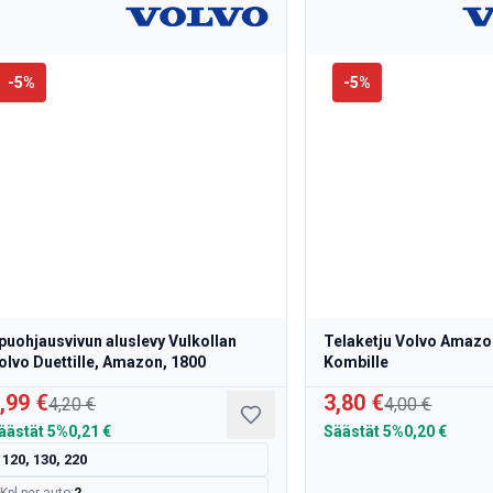
-
5
%
-
5
%
puohjausvivun aluslevy Vulkollan
Telaketju Volvo Amazo
olvo Duettille, Amazon, 1800
Kombille
,99 €
3,80 €
4,20 €
4,00 €
äästät
5%
0,21 €
Säästät
5%
0,20 €
120, 130, 220