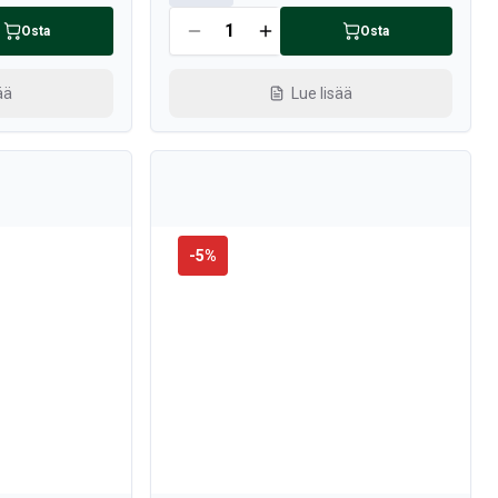
Osta
Osta
ää
Lue lisää
-
5
%