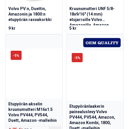
Volvo 1800 osat
Volvo 1800 Jarrujärjestelmä
Volvo PV:n, Duettin,
Kruunumutteri UNF 5/8-
Volvo 1800 Polttoaine-/pakokaasujärjestelmä
Amazonin ja 1800:n
18x9/16" (14 mm)
etupyörän rasvakorkki
etujarruille Volvo
Volvo 1800 korin osat
Amazonille, Amazon
Volvo 1800 Jäähdytysjärjestelmä
9 kr
5 kr
Kombille
Volvo 1800 Moottorin kaasulenkki
Volvo 1800 Moottorin osat
Volvo 1800 Sähkölaitteet
Volvo 1800 Etujousitus
-
5
%
-
5
%
Volvo 1800 Vaihteisto/takajousitus
Volvo 1800 Sisätilojen osat
Volvo 1800 Lämmitinjärjestelmä/raitisilma (1961-73)
Volvo 1800 pyörät/napakorkit
Volvo 1800 Muut
Volvo 140/164 osat
Volvo 140/164 korin osat
Etupyörän akselin
Etupyöränlaakerin
kruunumutteri M16x1.5
Volvo 140/164 Jarrujärjestelmä
painealuslevy Volvo
Volvo PV444, PV544,
PV444, PV544, Amazon,
Volvo 140/164 Jäähdytysjärjestelmä
Duett, Amazon -malleihin
Amazon Kombi, 1800,
Volvo 140/164 Sähkölaitteet
Duett -malleihin