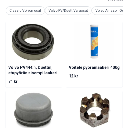
Volvo PV/Duett Miscellaneous
Classic Volvon osat
Volvo PV/Duett Varaosat
Volvo Amazon Osat
Volvo PV/Duett moottorin kaasulenkki
Volvo PV/Duett lämmitin/raitisilma
Volvo PV/Duett -pyörät/nokkapellit
Volvo Amazon Osat
Volvo Amazon korin osat
Volvo Amazon Jarrujärjestelmä
Volvo Amazon Jäähdytysjärjestelmä
Volvo Amazon Sähkölaitteet
Volvo Amazon Moottorin osat
Volvo PV444:n, Duettin,
Voitele pyöränlaakeri 400g
etupyörän sisempi laakeri
Volvo Amazon Moottorin kaasulenkki
12 kr
Volvo Amazon Polttoaine-/pakokaasujärjestelmä
71 kr
Volvo Amazon Etujousitus
Volvo Amazon Sisätilojen osat
Volvo Amazon lämmitin/raikas ilma
Volvo Amazon Vaihteisto/Takajousitus
Volvo Amazon Sekalaiset osat
Volvo Amazonin pyörät/nokkapellit