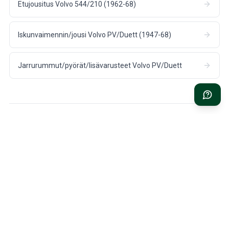
Etujousitus Volvo 544/210 (1962-68)
Iskunvaimennin/jousi Volvo PV/Duett (1947-68)
Jarrurummut/pyörät/lisävarusteet Volvo PV/Duett
NOPEA TOIMITUS
1 VUODEN TAKUU
Varastostamme Hökerumista,
Kaikille Volvo-osille
Ruotsista
90 PÄIVÄN
VOLVO-ASIANTUNTIJUUS
PALAUTUSOIKEUS
VUODESTA 1999