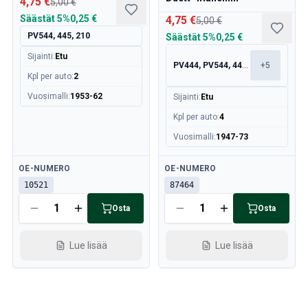
4,75 €
5,00 €
Volvo 140/164 moottorin kaasulenkki
Säästät
5%
0,25 €
4,75 €
5,00 €
Volvo 140/164 moottorin osat
PV544, 445, 210
Säästät
5%
0,25 €
Volvo 140/164 Etujousitus
Volvo 140/164 Polttoaine-/pakokaasujärjestelmä
Sijainti
:
Etu
PV444, PV544, 445, 210
+
5
Volvo 140/164 lämmitin/raitisilma
Kpl per auto
:
2
Volvo 140/164 Sisätilojen osat
Vuosimalli
:
1953-62
Sijainti
:
Etu
Volvo 140/164 Vaihteisto/Takajousitus
Kpl per auto
:
4
Volvo 140/164 Muut
Volvo 140/164 Vanteet/nokkapellit
Vuosimalli
:
1947-73
Volvo 240/260 osat
Saatavilla
Saatavilla
OE-NUMERO
OE-NUMERO
Volvo 240/260 Jarrujärjestelmä
10521
87464
Volvo 240/260 Polttoaine-/pakokaasujärjestelmä
Volvo 240/260 Sähkölaitteet
Osta
Osta
Volvo 240/260 Etujousitus
Volvo 240/260 Sisätilojen osat
Lue lisää
Lue lisää
Volvo 240/260 Vanteet
Volvo 240/260 moottorin osat
Volvo 240/260 korin osat
Volvo 240/260 Lämmitin/raitisilma