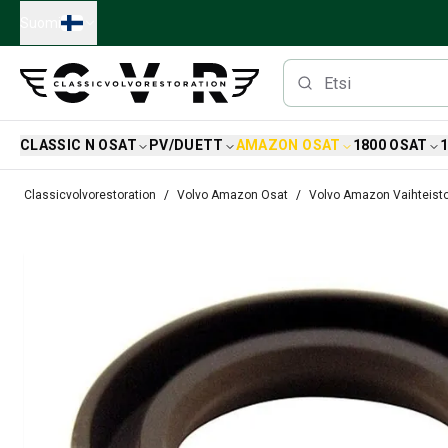
Skip to main content
Suomi
CLASSIC N OSAT
PV/DUETT
AMAZON OSAT
1800 OSAT
1
Classic Volvon osat
Classicvolvorestoration
Volvo Amazon Osat
Volvo Amazon Vaihteisto
Jarrut
Volvo PV/Duett Varaosat
Volvo PV/Duett jarrujärjestelmä
Volvo PV/Duett Polttoaine-/pakokaasujärjestelmä
Volvo PV/Duett Sähkölaitteet
Volvo PV/Duett Etujousitus
Volvo PV/Duett Sisätilojen osat
Volvo PV/Duett korin osat
Volvo PV/Duett Vaihteisto/takajousitus
Volvo PV/Duett jäähdytysjärjestelmä
Volvo PV/Duett -moottorin osat