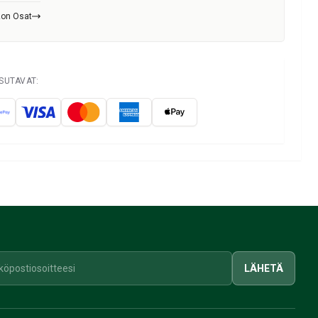
zon Osat
SUTAVAT:
LÄHETÄ