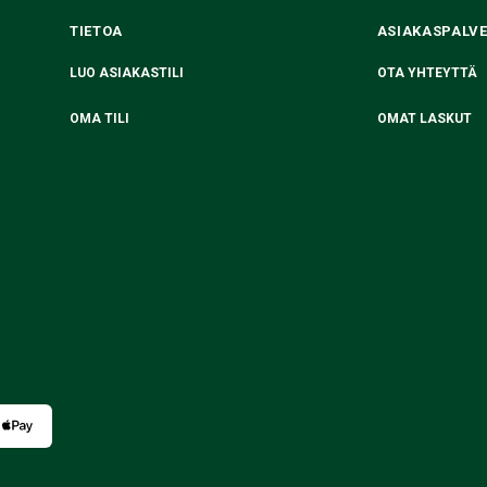
TIETOA
ASIAKASPALV
LUO ASIAKASTILI
OTA YHTEYTTÄ
OMA TILI
OMAT LASKUT