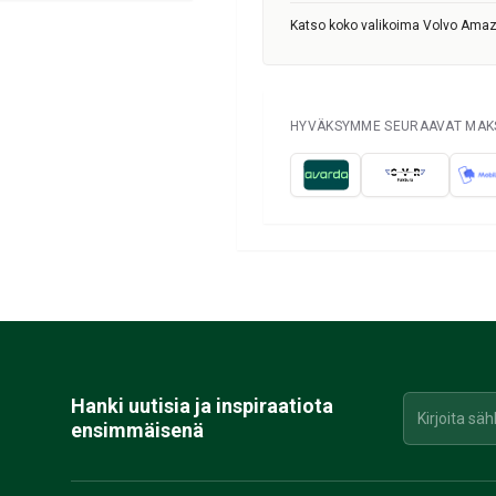
Katso koko valikoima Volvo Ama
HYVÄKSYMME SEURAAVAT MAK
Hanki uutisia ja inspiraatiota
ensimmäisenä