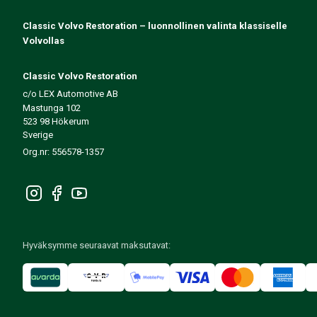
Volvo 140/164 moottorin kaasulenkki
Volvo 140/164 moottorin osat
Classic Volvo Restoration – luonnollinen valinta klassiselle
Volvo 140/164 Etujousitus
Volvollas
Volvo 140/164 Polttoaine-/pakokaasujärjestelmä
Volvo 140/164 lämmitin/raitisilma
Classic Volvo Restoration
Volvo 140/164 Sisätilojen osat
c/o LEX Automotive AB
Mastunga 102
Volvo 140/164 Vaihteisto/Takajousitus
523 98 Hökerum
Volvo 140/164 Muut
Sverige
Volvo 140/164 Vanteet/nokkapellit
Org.nr: 556578-1357
Volvo 240/260 osat
Volvo 240/260 Jarrujärjestelmä
Volvo 240/260 Polttoaine-/pakokaasujärjestelmä
Volvo 240/260 Sähkölaitteet
Volvo 240/260 Etujousitus
Volvo 240/260 Sisätilojen osat
Hyväksymme seuraavat maksutavat:
Volvo 240/260 Vanteet
Volvo 240/260 moottorin osat
Volvo 240/260 korin osat
Volvo 240/260 Lämmitin/raitisilma