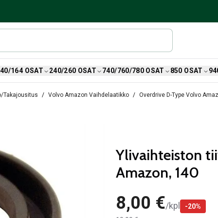
40/164 OSAT
240/260 OSAT
740/760/780 OSAT
850 OSAT
94
/Takajousitus
Volvo Amazon Vaihdelaatikko
Overdrive D-Type Volvo Ama
Ylivaihteiston t
Amazon, 140
8,00 €
/
kpl
-
20
%