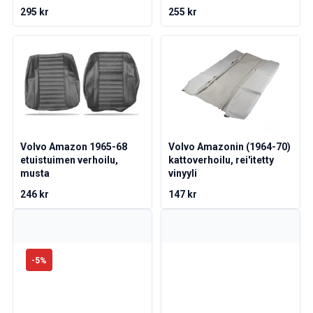
Volvo 1800 osat
295 kr
255 kr
Volvo 1800 Jarrujärjestelmä
Volvo 1800 Polttoaine-/pakokaasujärjestelmä
Volvo 1800 korin osat
Volvo 1800 Jäähdytysjärjestelmä
Volvo 1800 Moottorin kaasulenkki
Volvo 1800 Moottorin osat
Volvo 1800 Sähkölaitteet
Volvo 1800 Etujousitus
Volvo Amazon 1965-68
Volvo Amazonin (1964-70)
Volvo 1800 Vaihteisto/takajousitus
etuistuimen verhoilu,
kattoverhoilu, rei'itetty
Volvo 1800 Sisätilojen osat
musta
vinyyli
Volvo 1800 Lämmitinjärjestelmä/raitisilma (1961-73)
246 kr
147 kr
Volvo 1800 pyörät/napakorkit
Volvo 1800 Muut
Volvo 140/164 osat
Volvo 140/164 korin osat
-
5
%
Volvo 140/164 Jarrujärjestelmä
Volvo 140/164 Jäähdytysjärjestelmä
Volvo 140/164 Sähkölaitteet