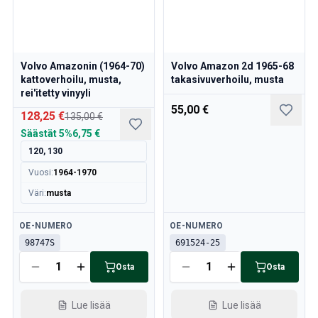
Volvo 140/164 moottorin kaasulenkki
Volvo 140/164 moottorin osat
Volvo 140/164 Etujousitus
Volvo 140/164 Polttoaine-/pakokaasujärjestelmä
Volvo Amazonin (1964-70)
Volvo Amazon 2d 1965-68
Volvo 140/164 lämmitin/raitisilma
kattoverhoilu, musta,
takasivuverhoilu, musta
Volvo 140/164 Sisätilojen osat
rei'itetty vinyyli
Volvo 140/164 Vaihteisto/Takajousitus
55,00 €
128,25 €
135,00 €
Volvo 140/164 Muut
Säästät
5%
6,75 €
Volvo 140/164 Vanteet/nokkapellit
120, 130
Volvo 240/260 osat
Vuosi
:
1964-1970
Volvo 240/260 Jarrujärjestelmä
Volvo 240/260 Polttoaine-/pakokaasujärjestelmä
Väri
:
musta
Volvo 240/260 Sähkölaitteet
Saatavilla
Saatavilla
OE-NUMERO
OE-NUMERO
Volvo 240/260 Etujousitus
98747S
691524-25
Volvo 240/260 Sisätilojen osat
Volvo 240/260 Vanteet
Osta
Osta
Volvo 240/260 moottorin osat
Volvo 240/260 korin osat
Lue lisää
Lue lisää
Volvo 240/260 Lämmitin/raitisilma