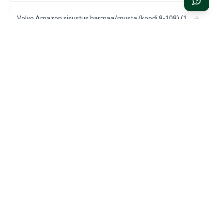
Volvo Amazon sisustus harmaa/musta (koodi 8-108) (1957-58)
Volvo Amazon sisustus harmaansininen/beige (koodi 12-110) (1959-60)
Volvo Amazon sisustus punainen/beige (US) (koodi 17-115) (1959-60)
Volvo Amazon sisustus punainen/hopea (koodi 7-107) (1957-58)
Volvo Amazon sisustus turkoosi/beige (koodi 18-114) (1959-60)
NOPEA TOIMITUS
1 VUODEN TAKUU