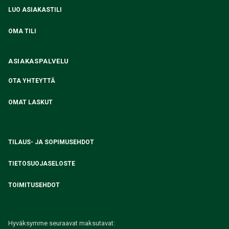
Volvo 850 osat
LUO ASIAKASTILI
Volvo 850 Jarrujärjestelmä
Volvo 850:n vanteet/nokkapellit
OMA TILI
Volvo 850 korin osat
Volvo 850 Polttoaine-/pakokaasujärjestelmä
Volvo 850 Sisätilojen osat
ASIAKASPALVELU
Volvo 850 vaihteisto
OTA YHTEYTTÄ
Volvo 850 Jäähdytysjärjestelmä
Volvo 850 moottorin osat
OMAT LASKUT
Volvo 850 Sähkölaitteet
Volvo 850 Lämmitinjärjestelmä
Volvo 850 Ohjaus/jousitus
TILAUS- JA SOPIMUSEHDOT
Volvo 850 Erilaiset osat
Volvo 940/960 osat
TIETOSUOJASELOSTE
Jarrut
Sähköjärjestelmä
TOIMITUSEHDOT
Moottori
Polttoaine & Pakoputkisto
Vanteet & Renkaat
Hyväksymme seuraavat maksutavat: