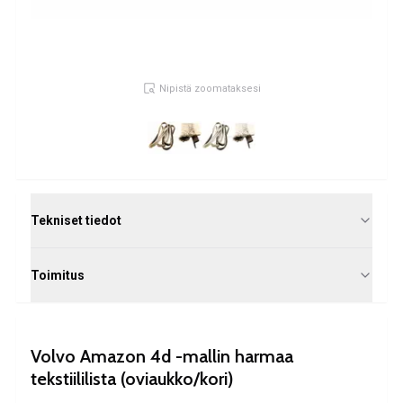
Volvo PV/Duett Miscellaneous
Volvo PV/Duett moottorin kaasulenkki
Volvo PV/Duett lämmitin/raitisilma
Volvo PV/Duett -pyörät/nokkapellit
Nipistä zoomataksesi
Volvo Amazon Osat
Volvo Amazon korin osat
Volvo Amazon Jarrujärjestelmä
Volvo Amazon Jäähdytysjärjestelmä
Volvo Amazon Sähkölaitteet
Volvo Amazon Moottorin osat
Tekniset tiedot
Volvo Amazon Moottorin kaasulenkki
Volvo Amazon Polttoaine-/pakokaasujärjestelmä
Volvo Amazon Etujousitus
Toimitus
Volvo Amazon Sisätilojen osat
Volvo Amazon lämmitin/raikas ilma
Volvo Amazon Vaihteisto/Takajousitus
Volvo Amazon 4d -mallin harmaa
Volvo Amazon Sekalaiset osat
tekstiililista (oviaukko/kori)
Volvo Amazonin pyörät/nokkapellit