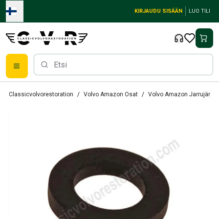
Skip to main content
KIRJAUDU SISÄÄN
LUO TILI
Classic Volvon osat
Classicvolvorestoration
Volvo Amazon Osat
Volvo Amazon Jarrujärje
Jarrut
Volvo PV/Duett Varaosat
Volvo PV/Duett jarrujärjestelmä
Volvo PV/Duett Polttoaine-/pakokaasujärjestelmä
Volvo PV/Duett Sähkölaitteet
Volvo PV/Duett Etujousitus
Volvo PV/Duett Sisätilojen osat
Volvo PV/Duett korin osat
Volvo PV/Duett Vaihteisto/takajousitus
Volvo PV/Duett jäähdytysjärjestelmä
Volvo PV/Duett -moottorin osat