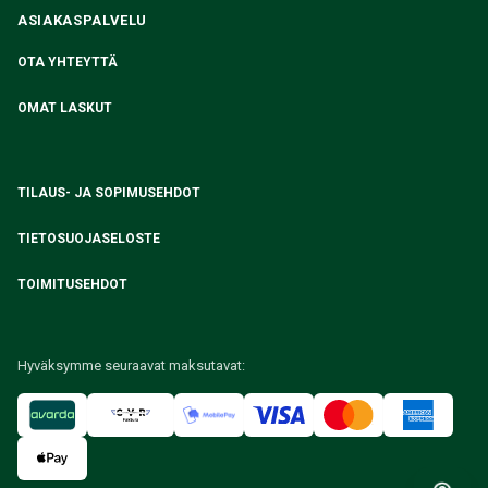
Volvo 850 osat
ASIAKASPALVELU
Volvo 850 Jarrujärjestelmä
Volvo 850:n vanteet/nokkapellit
OTA YHTEYTTÄ
Volvo 850 korin osat
Volvo 850 Polttoaine-/pakokaasujärjestelmä
OMAT LASKUT
Volvo 850 Sisätilojen osat
Volvo 850 vaihteisto
Volvo 850 Jäähdytysjärjestelmä
TILAUS- JA SOPIMUSEHDOT
Volvo 850 moottorin osat
Volvo 850 Sähkölaitteet
TIETOSUOJASELOSTE
Volvo 850 Lämmitinjärjestelmä
TOIMITUSEHDOT
Volvo 850 Ohjaus/jousitus
Volvo 850 Erilaiset osat
Volvo 940/960 osat
Jarrut
Hyväksymme seuraavat maksutavat:
Sähköjärjestelmä
Moottori
Polttoaine & Pakoputkisto
Vanteet & Renkaat