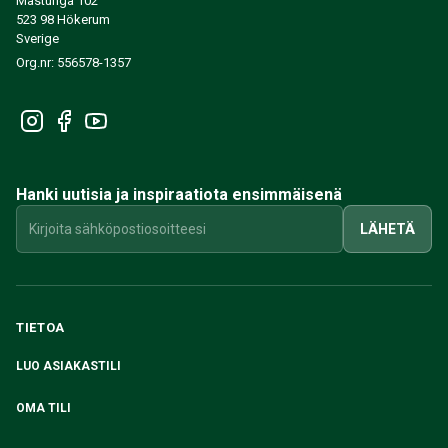
Mastunga 102
Volvo 240/260 moottorin kaasulenkki
523 98 Hökerum
Sverige
Volvo 240/260 Jäähdytysjärjestelmä
Org.nr: 556578-1357
Volvo 240/260 Vaihteisto/Takajousitus
Volvo 240/260 Muut
Volvo 740/760/780 osat
Volvo 740/760/780 Jarrujärjestelmä
Volvo 700 Polttoaine-/pakokaasujärjestelmä
Volvo 740/760/780 Vaihteisto/takajousitus
Hanki uutisia ja inspiraatiota ensimmäisenä
Volvo 700 Jäähdytysjärjestelmä
LÄHETÄ
Volvo 740/760/780 Muut
Volvo 740/760/780 Sähkölaitteet
Volvo 740/760/780 Moottorin kaasulenkki
Volvo 700 Lämmitinjärjestelmä/raitisilmalaite
Volvo 700 vanteet/nokkapellit
TIETOA
Volvo 700 moottorin osat
LUO ASIAKASTILI
Volvo 740/760/780 korin osat
Volvo 740/760/780 Sisätilojen osat
OMA TILI
Volvo 740/760/780 Etujousitus