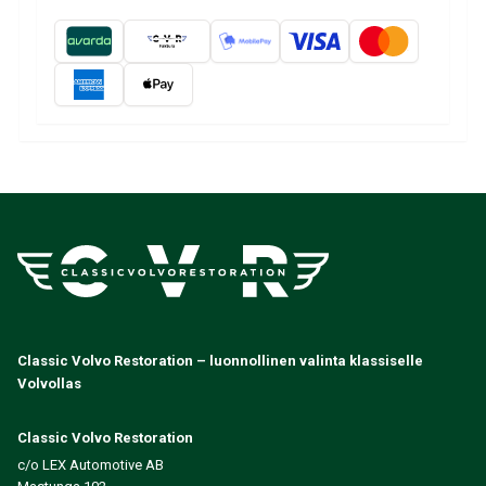
Volvo 140/164 moottorin kaasulenkki
Volvo 140/164 moottorin osat
Volvo 140/164 Etujousitus
Volvo 140/164 Polttoaine-/pakokaasujärjestelmä
Volvo 140/164 lämmitin/raitisilma
Volvo 140/164 Sisätilojen osat
Volvo 140/164 Vaihteisto/Takajousitus
Volvo 140/164 Muut
Volvo 140/164 Vanteet/nokkapellit
Volvo 240/260 osat
Volvo 240/260 Jarrujärjestelmä
Volvo 240/260 Polttoaine-/pakokaasujärjestelmä
Volvo 240/260 Sähkölaitteet
Volvo 240/260 Etujousitus
Classic Volvo Restoration – luonnollinen valinta klassiselle
Volvo 240/260 Sisätilojen osat
Volvollas
Volvo 240/260 Vanteet
Volvo 240/260 moottorin osat
Classic Volvo Restoration
Volvo 240/260 korin osat
c/o LEX Automotive AB
Volvo 240/260 Lämmitin/raitisilma