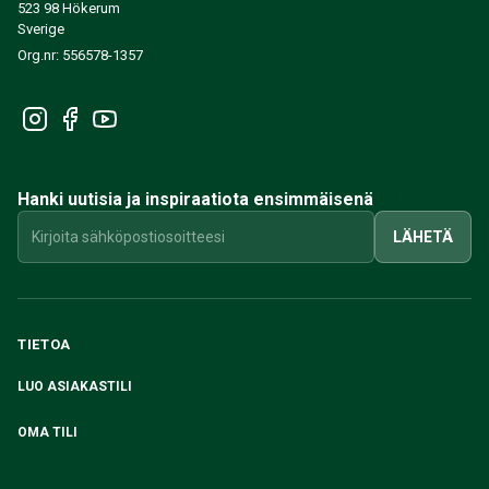
523 98 Hökerum
Volvo 240/260 moottorin kaasulenkki
Sverige
Volvo 240/260 Jäähdytysjärjestelmä
Org.nr: 556578-1357
Volvo 240/260 Vaihteisto/Takajousitus
Volvo 240/260 Muut
Volvo 740/760/780 osat
Volvo 740/760/780 Jarrujärjestelmä
Volvo 700 Polttoaine-/pakokaasujärjestelmä
Hanki uutisia ja inspiraatiota ensimmäisenä
Volvo 740/760/780 Vaihteisto/takajousitus
Volvo 700 Jäähdytysjärjestelmä
LÄHETÄ
Volvo 740/760/780 Muut
Volvo 740/760/780 Sähkölaitteet
Volvo 740/760/780 Moottorin kaasulenkki
Volvo 700 Lämmitinjärjestelmä/raitisilmalaite
TIETOA
Volvo 700 vanteet/nokkapellit
Volvo 700 moottorin osat
LUO ASIAKASTILI
Volvo 740/760/780 korin osat
OMA TILI
Volvo 740/760/780 Sisätilojen osat
Volvo 740/760/780 Etujousitus