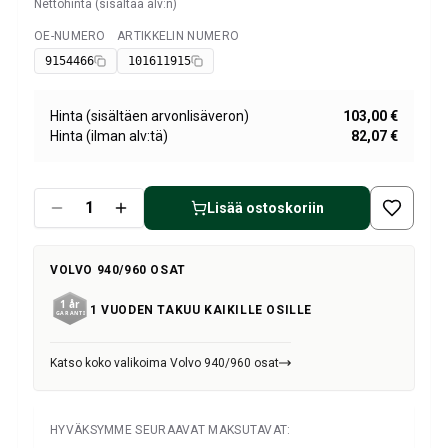
Volvo 1800 osat
Nettohinta (sisältää alv:n)
Volvo 1800 Jarrujärjestelmä
OE-NUMERO
ARTIKKELIN NUMERO
Saatavilla
Volvo 1800 Polttoaine-/pakokaasujärjestelmä
9154466
101611915
Volvo 1800 korin osat
Volvo 1800 Jäähdytysjärjestelmä
Hinta (sisältäen arvonlisäveron)
103,00 €
Volvo 1800 Moottorin kaasulenkki
Hinta (ilman alv:tä)
82,07 €
Volvo 1800 Moottorin osat
Volvo 1800 Sähkölaitteet
Volvo 1800 Etujousitus
Lisää ostoskoriin
Volvo 1800 Vaihteisto/takajousitus
Volvo 1800 Sisätilojen osat
Volvo 1800 Lämmitinjärjestelmä/raitisilma (1961-73)
VOLVO 940/960 OSAT
Volvo 1800 pyörät/napakorkit
1 VUODEN TAKUU KAIKILLE OSILLE
Volvo 1800 Muut
Volvo 140/164 osat
Volvo 140/164 korin osat
Katso koko valikoima Volvo 940/960 osat
Volvo 140/164 Jarrujärjestelmä
Volvo 140/164 Jäähdytysjärjestelmä
HYVÄKSYMME SEURAAVAT MAKSUTAVAT:
Volvo 140/164 Sähkölaitteet