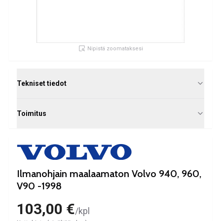
Volvo PV/Duett Miscellaneous
Volvo PV/Duett moottorin kaasulenkki
Volvo PV/Duett lämmitin/raitisilma
Volvo PV/Duett -pyörät/nokkapellit
Nipistä zoomataksesi
Volvo Amazon Osat
Volvo Amazon korin osat
Volvo Amazon Jarrujärjestelmä
Tekniset tiedot
Volvo Amazon Jäähdytysjärjestelmä
Volvo Amazon Sähkölaitteet
Toimitus
Volvo Amazon Moottorin osat
Volvo Amazon Moottorin kaasulenkki
Volvo Amazon Polttoaine-/pakokaasujärjestelmä
Volvo Amazon Etujousitus
Volvo Amazon Sisätilojen osat
Ilmanohjain maalaamaton Volvo 940, 960,
Volvo Amazon lämmitin/raikas ilma
V90 -1998
Volvo Amazon Vaihteisto/Takajousitus
Volvo Amazon Sekalaiset osat
103,00 €
Volvo Amazonin pyörät/nokkapellit
/
kpl