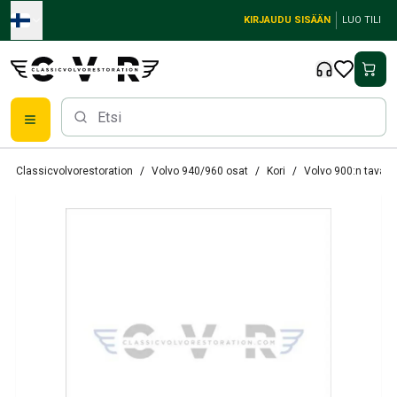
Skip to main content
KIRJAUDU SISÄÄN
LUO TILI
Classic Volvon osat
Classicvolvorestoration
Volvo 940/960 osat
Kori
Volvo 900:n tavarat
Jarrut
Volvo PV/Duett Varaosat
Volvo PV/Duett jarrujärjestelmä
Volvo PV/Duett Polttoaine-/pakokaasujärjestelmä
Volvo PV/Duett Sähkölaitteet
Volvo PV/Duett Etujousitus
Volvo PV/Duett Sisätilojen osat
Volvo PV/Duett korin osat
Volvo PV/Duett Vaihteisto/takajousitus
Volvo PV/Duett jäähdytysjärjestelmä
Volvo PV/Duett -moottorin osat