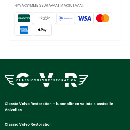
Volvo 140/164 moottorin kaasulenkki
HYVÄKSYMME SEURAAVAT MAKSUTAVAT:
Volvo 140/164 moottorin osat
Volvo 140/164 Etujousitus
Volvo 140/164 Polttoaine-/pakokaasujärjestelmä
Volvo 140/164 lämmitin/raitisilma
Volvo 140/164 Sisätilojen osat
Volvo 140/164 Vaihteisto/Takajousitus
Volvo 140/164 Muut
Volvo 140/164 Vanteet/nokkapellit
Volvo 240/260 osat
Volvo 240/260 Jarrujärjestelmä
Volvo 240/260 Polttoaine-/pakokaasujärjestelmä
Volvo 240/260 Sähkölaitteet
Volvo 240/260 Etujousitus
Volvo 240/260 Sisätilojen osat
Classic Volvo Restoration – luonnollinen valinta klassiselle
Volvo 240/260 Vanteet
Volvollas
Volvo 240/260 moottorin osat
Volvo 240/260 korin osat
Classic Volvo Restoration
Volvo 240/260 Lämmitin/raitisilma