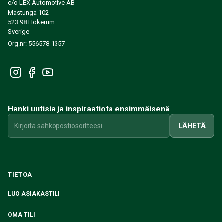
c/o LEX Automotive AB
Volvo 240/260 moottorin kaasulenkki
Mastunga 102
Volvo 240/260 Jäähdytysjärjestelmä
523 98 Hökerum
Volvo 240/260 Vaihteisto/Takajousitus
Sverige
Volvo 240/260 Muut
Org.nr: 556578-1357
Volvo 740/760/780 osat
Volvo 740/760/780 Jarrujärjestelmä
Volvo 700 Polttoaine-/pakokaasujärjestelmä
Volvo 740/760/780 Vaihteisto/takajousitus
Volvo 700 Jäähdytysjärjestelmä
Hanki uutisia ja inspiraatiota ensimmäisenä
Volvo 740/760/780 Muut
LÄHETÄ
Volvo 740/760/780 Sähkölaitteet
Volvo 740/760/780 Moottorin kaasulenkki
Volvo 700 Lämmitinjärjestelmä/raitisilmalaite
Volvo 700 vanteet/nokkapellit
Volvo 700 moottorin osat
TIETOA
Volvo 740/760/780 korin osat
LUO ASIAKASTILI
Volvo 740/760/780 Sisätilojen osat
Volvo 740/760/780 Etujousitus
OMA TILI