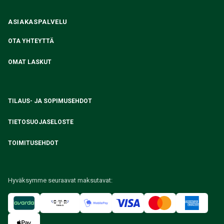
Volvo 850 osat
Volvo 850 Jarrujärjestelmä
ASIAKASPALVELU
Volvo 850:n vanteet/nokkapellit
Volvo 850 korin osat
OTA YHTEYTTÄ
Volvo 850 Polttoaine-/pakokaasujärjestelmä
Volvo 850 Sisätilojen osat
OMAT LASKUT
Volvo 850 vaihteisto
Volvo 850 Jäähdytysjärjestelmä
Volvo 850 moottorin osat
TILAUS- JA SOPIMUSEHDOT
Volvo 850 Sähkölaitteet
Volvo 850 Lämmitinjärjestelmä
TIETOSUOJASELOSTE
Volvo 850 Ohjaus/jousitus
TOIMITUSEHDOT
Volvo 850 Erilaiset osat
Volvo 940/960 osat
Jarrut
Sähköjärjestelmä
Hyväksymme seuraavat maksutavat:
Moottori
Polttoaine & Pakoputkisto
Vanteet & Renkaat