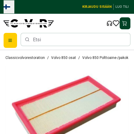
Skip to main content
KIRJAUDU SISÄÄN
LUO TILI
Classic Volvon osat
Classicvolvorestoration
Volvo 850 osat
Volvo 850 Polttoaine-/pakokaa
Jarrut
Volvo PV/Duett Varaosat
Volvo PV/Duett jarrujärjestelmä
Volvo PV/Duett Polttoaine-/pakokaasujärjestelmä
Volvo PV/Duett Sähkölaitteet
Volvo PV/Duett Etujousitus
Volvo PV/Duett Sisätilojen osat
Volvo PV/Duett korin osat
Volvo PV/Duett Vaihteisto/takajousitus
Volvo PV/Duett jäähdytysjärjestelmä
Volvo PV/Duett -moottorin osat