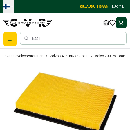
Skip to main content
KIRJAUDU SISÄÄN
LUO TILI
Classic Volvon osat
Classicvolvorestoration
Volvo 740/760/780 osat
Volvo 700 Polttoaine
Jarrut
Volvo PV/Duett Varaosat
Volvo PV/Duett jarrujärjestelmä
Volvo PV/Duett Polttoaine-/pakokaasujärjestelmä
Volvo PV/Duett Sähkölaitteet
Volvo PV/Duett Etujousitus
Volvo PV/Duett Sisätilojen osat
Volvo PV/Duett korin osat
Volvo PV/Duett Vaihteisto/takajousitus
Volvo PV/Duett jäähdytysjärjestelmä
Volvo PV/Duett -moottorin osat