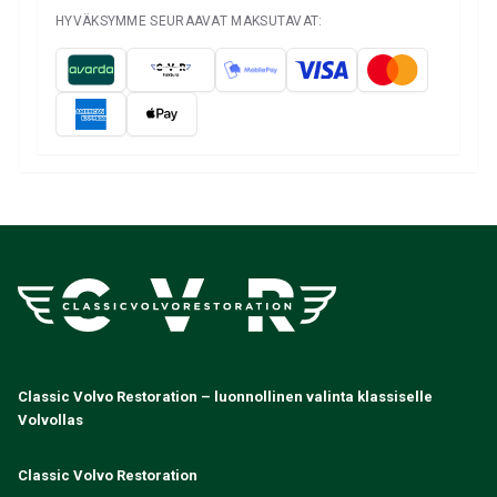
Volvo 140/164 moottorin kaasulenkki
HYVÄKSYMME SEURAAVAT MAKSUTAVAT:
Volvo 140/164 moottorin osat
Volvo 140/164 Etujousitus
Volvo 140/164 Polttoaine-/pakokaasujärjestelmä
Volvo 140/164 lämmitin/raitisilma
Volvo 140/164 Sisätilojen osat
Volvo 140/164 Vaihteisto/Takajousitus
Volvo 140/164 Muut
Volvo 140/164 Vanteet/nokkapellit
Volvo 240/260 osat
Volvo 240/260 Jarrujärjestelmä
Volvo 240/260 Polttoaine-/pakokaasujärjestelmä
Volvo 240/260 Sähkölaitteet
Volvo 240/260 Etujousitus
Volvo 240/260 Sisätilojen osat
Classic Volvo Restoration – luonnollinen valinta klassiselle
Volvo 240/260 Vanteet
Volvollas
Volvo 240/260 moottorin osat
Volvo 240/260 korin osat
Classic Volvo Restoration
Volvo 240/260 Lämmitin/raitisilma