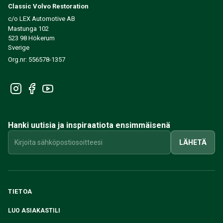
Classic Volvo Restoration
Volvo 240/260 moottorin kaasulenkki
c/o LEX Automotive AB
Volvo 240/260 Jäähdytysjärjestelmä
Mastunga 102
Volvo 240/260 Vaihteisto/Takajousitus
523 98 Hökerum
Volvo 240/260 Muut
Sverige
Volvo 740/760/780 osat
Org.nr: 556578-1357
Volvo 740/760/780 Jarrujärjestelmä
Volvo 700 Polttoaine-/pakokaasujärjestelmä
Volvo 740/760/780 Vaihteisto/takajousitus
Volvo 700 Jäähdytysjärjestelmä
Volvo 740/760/780 Muut
Hanki uutisia ja inspiraatiota ensimmäisenä
Volvo 740/760/780 Sähkölaitteet
Volvo 740/760/780 Moottorin kaasulenkki
LÄHETÄ
Volvo 700 Lämmitinjärjestelmä/raitisilmalaite
Volvo 700 vanteet/nokkapellit
Volvo 700 moottorin osat
Volvo 740/760/780 korin osat
TIETOA
Volvo 740/760/780 Sisätilojen osat
Volvo 740/760/780 Etujousitus
LUO ASIAKASTILI