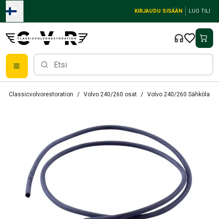
Skip to main content
KIRJAUDU SISÄÄN
LUO TILI
Classic Volvon osat
Classicvolvorestoration
Volvo 240/260 osat
Volvo 240/260 Sähkölaitte
Jarrut
Volvo PV/Duett Varaosat
Volvo PV/Duett jarrujärjestelmä
Volvo PV/Duett Polttoaine-/pakokaasujärjestelmä
Volvo PV/Duett Sähkölaitteet
Volvo PV/Duett Etujousitus
Volvo PV/Duett Sisätilojen osat
Volvo PV/Duett korin osat
Volvo PV/Duett Vaihteisto/takajousitus
Volvo PV/Duett jäähdytysjärjestelmä
Volvo PV/Duett -moottorin osat