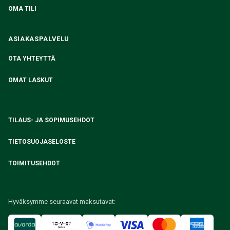
Volvo 850 osat
OMA TILI
Volvo 850 Jarrujärjestelmä
Volvo 850:n vanteet/nokkapellit
Volvo 850 korin osat
ASIAKASPALVELU
Volvo 850 Polttoaine-/pakokaasujärjestelmä
OTA YHTEYTTÄ
Volvo 850 Sisätilojen osat
Volvo 850 vaihteisto
OMAT LASKUT
Volvo 850 Jäähdytysjärjestelmä
Volvo 850 moottorin osat
Volvo 850 Sähkölaitteet
TILAUS- JA SOPIMUSEHDOT
Volvo 850 Lämmitinjärjestelmä
Volvo 850 Ohjaus/jousitus
TIETOSUOJASELOSTE
Volvo 850 Erilaiset osat
Volvo 940/960 osat
TOIMITUSEHDOT
Jarrut
Sähköjärjestelmä
Moottori
Hyväksymme seuraavat maksutavat:
Polttoaine & Pakoputkisto
Vanteet & Renkaat