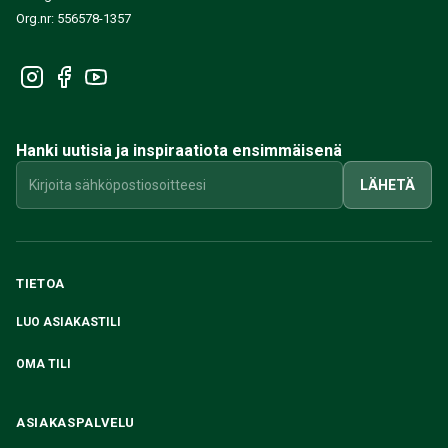
Volvo 240/260 moottorin kaasulenkki
Org.nr: 556578-1357
Volvo 240/260 Jäähdytysjärjestelmä
Volvo 240/260 Vaihteisto/Takajousitus
Volvo 240/260 Muut
Volvo 740/760/780 osat
Volvo 740/760/780 Jarrujärjestelmä
Hanki uutisia ja inspiraatiota ensimmäisenä
Volvo 700 Polttoaine-/pakokaasujärjestelmä
Volvo 740/760/780 Vaihteisto/takajousitus
LÄHETÄ
Volvo 700 Jäähdytysjärjestelmä
Volvo 740/760/780 Muut
Volvo 740/760/780 Sähkölaitteet
Volvo 740/760/780 Moottorin kaasulenkki
TIETOA
Volvo 700 Lämmitinjärjestelmä/raitisilmalaite
LUO ASIAKASTILI
Volvo 700 vanteet/nokkapellit
Volvo 700 moottorin osat
OMA TILI
Volvo 740/760/780 korin osat
Volvo 740/760/780 Sisätilojen osat
ASIAKASPALVELU
Volvo 740/760/780 Etujousitus