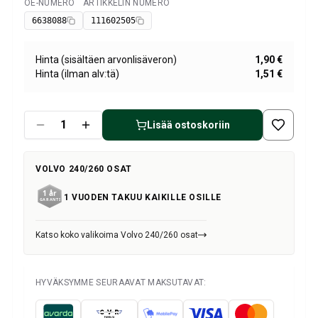
Volvo 1800 osat
OE-NUMERO
ARTIKKELIN NUMERO
Saatavilla
Volvo 1800 Jarrujärjestelmä
6638088
111602505
Volvo 1800 Polttoaine-/pakokaasujärjestelmä
Volvo 1800 korin osat
Hinta (sisältäen arvonlisäveron)
1,90 €
Volvo 1800 Jäähdytysjärjestelmä
Hinta (ilman alv:tä)
1,51 €
Volvo 1800 Moottorin kaasulenkki
Volvo 1800 Moottorin osat
Volvo 1800 Sähkölaitteet
Lisää ostoskoriin
Volvo 1800 Etujousitus
Volvo 1800 Vaihteisto/takajousitus
VOLVO 240/260 OSAT
Volvo 1800 Sisätilojen osat
Volvo 1800 Lämmitinjärjestelmä/raitisilma (1961-73)
1 VUODEN TAKUU KAIKILLE OSILLE
Volvo 1800 pyörät/napakorkit
Volvo 1800 Muut
Katso koko valikoima Volvo 240/260 osat
Volvo 140/164 osat
Volvo 140/164 korin osat
Volvo 140/164 Jarrujärjestelmä
HYVÄKSYMME SEURAAVAT MAKSUTAVAT:
Volvo 140/164 Jäähdytysjärjestelmä
Volvo 140/164 Sähkölaitteet