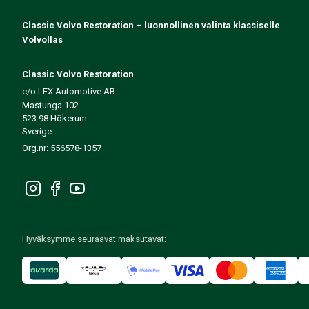
Volvo 140/164 moottorin kaasulenkki
Volvo 140/164 moottorin osat
Classic Volvo Restoration – luonnollinen valinta klassiselle
Volvo 140/164 Etujousitus
Volvollas
Volvo 140/164 Polttoaine-/pakokaasujärjestelmä
Volvo 140/164 lämmitin/raitisilma
Classic Volvo Restoration
Volvo 140/164 Sisätilojen osat
c/o LEX Automotive AB
Mastunga 102
Volvo 140/164 Vaihteisto/Takajousitus
523 98 Hökerum
Volvo 140/164 Muut
Sverige
Volvo 140/164 Vanteet/nokkapellit
Org.nr: 556578-1357
Volvo 240/260 osat
Volvo 240/260 Jarrujärjestelmä
Volvo 240/260 Polttoaine-/pakokaasujärjestelmä
Volvo 240/260 Sähkölaitteet
Volvo 240/260 Etujousitus
Volvo 240/260 Sisätilojen osat
Hyväksymme seuraavat maksutavat:
Volvo 240/260 Vanteet
Volvo 240/260 moottorin osat
Volvo 240/260 korin osat
Volvo 240/260 Lämmitin/raitisilma