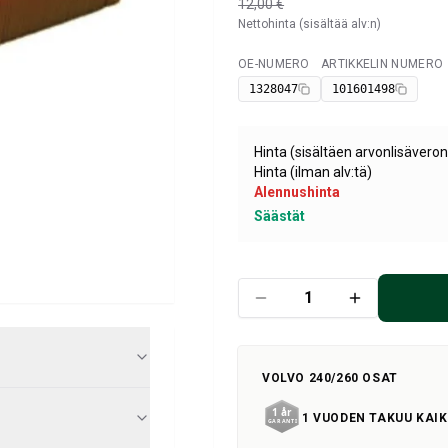
12,00 €
Nettohinta (sisältää alv:n)
OE-NUMERO
ARTIKKELIN NUMERO
Saatavilla
1328047
101601498
Hinta (sisältäen arvonlisäveron
Hinta (ilman alv:tä)
Alennushinta
Säästät
VOLVO 240/260 OSAT
1 VUODEN TAKUU KAIK