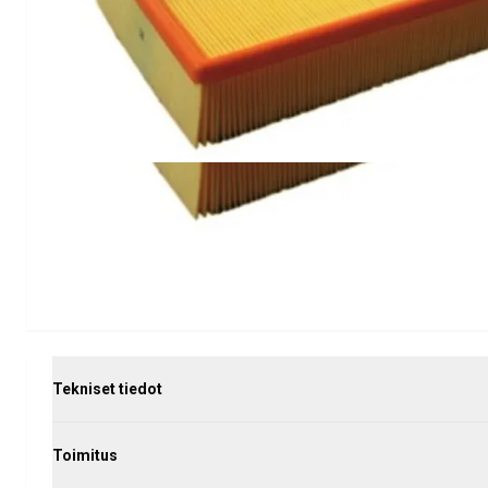
Volvo PV/Duett Miscellaneous
Volvo PV/Duett moottorin kaasulenkki
Volvo PV/Duett lämmitin/raitisilma
Volvo PV/Duett -pyörät/nokkapellit
Volvo Amazon Osat
Volvo Amazon korin osat
Volvo Amazon Jarrujärjestelmä
Volvo Amazon Jäähdytysjärjestelmä
Volvo Amazon Sähkölaitteet
Volvo Amazon Moottorin osat
Volvo Amazon Moottorin kaasulenkki
Volvo Amazon Polttoaine-/pakokaasujärjestelmä
Volvo Amazon Etujousitus
Volvo Amazon Sisätilojen osat
Volvo Amazon lämmitin/raikas ilma
Tekniset tiedot
Volvo Amazon Vaihteisto/Takajousitus
Volvo Amazon Sekalaiset osat
Toimitus
Volvo Amazonin pyörät/nokkapellit