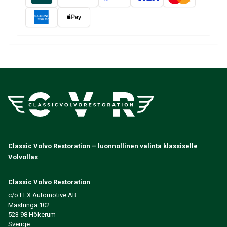
Volvo 140/164 moottorin kaasulenkki
Volvo 140/164 moottorin osat
Volvo 140/164 Etujousitus
Volvo 140/164 Polttoaine-/pakokaasujärjestelmä
Volvo 140/164 lämmitin/raitisilma
Volvo 140/164 Sisätilojen osat
Volvo 140/164 Vaihteisto/Takajousitus
Volvo 140/164 Muut
Volvo 140/164 Vanteet/nokkapellit
Volvo 240/260 osat
Volvo 240/260 Jarrujärjestelmä
Volvo 240/260 Polttoaine-/pakokaasujärjestelmä
Classic Volvo Restoration – luonnollinen valinta klassiselle
Volvo 240/260 Sähkölaitteet
Volvollas
Volvo 240/260 Etujousitus
Volvo 240/260 Sisätilojen osat
Classic Volvo Restoration
Volvo 240/260 Vanteet
c/o LEX Automotive AB
Volvo 240/260 moottorin osat
Mastunga 102
Volvo 240/260 korin osat
523 98 Hökerum
Volvo 240/260 Lämmitin/raitisilma
Sverige