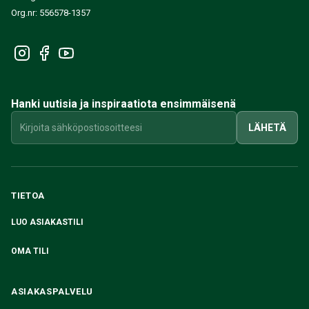
Volvo 240/260 moottorin kaasulenkki
Org.nr: 556578-1357
Volvo 240/260 Jäähdytysjärjestelmä
Volvo 240/260 Vaihteisto/Takajousitus
Volvo 240/260 Muut
Volvo 740/760/780 osat
Volvo 740/760/780 Jarrujärjestelmä
Hanki uutisia ja inspiraatiota ensimmäisenä
Volvo 700 Polttoaine-/pakokaasujärjestelmä
Volvo 740/760/780 Vaihteisto/takajousitus
LÄHETÄ
Volvo 700 Jäähdytysjärjestelmä
Volvo 740/760/780 Muut
Volvo 740/760/780 Sähkölaitteet
Volvo 740/760/780 Moottorin kaasulenkki
TIETOA
Volvo 700 Lämmitinjärjestelmä/raitisilmalaite
LUO ASIAKASTILI
Volvo 700 vanteet/nokkapellit
Volvo 700 moottorin osat
OMA TILI
Volvo 740/760/780 korin osat
Volvo 740/760/780 Sisätilojen osat
ASIAKASPALVELU
Volvo 740/760/780 Etujousitus