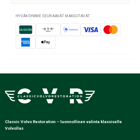
Volvo 140/164 moottorin kaasulenkki
Volvo 140/164 moottorin osat
HYVÄKSYMME SEURAAVAT MAKSUTAVAT:
Volvo 140/164 Etujousitus
Volvo 140/164 Polttoaine-/pakokaasujärjestelmä
Volvo 140/164 lämmitin/raitisilma
Volvo 140/164 Sisätilojen osat
Volvo 140/164 Vaihteisto/Takajousitus
Volvo 140/164 Muut
Volvo 140/164 Vanteet/nokkapellit
Volvo 240/260 osat
Volvo 240/260 Jarrujärjestelmä
Volvo 240/260 Polttoaine-/pakokaasujärjestelmä
Volvo 240/260 Sähkölaitteet
Volvo 240/260 Etujousitus
Volvo 240/260 Sisätilojen osat
Volvo 240/260 Vanteet
Classic Volvo Restoration – luonnollinen valinta klassiselle
Volvo 240/260 moottorin osat
Volvollas
Volvo 240/260 korin osat
Volvo 240/260 Lämmitin/raitisilma