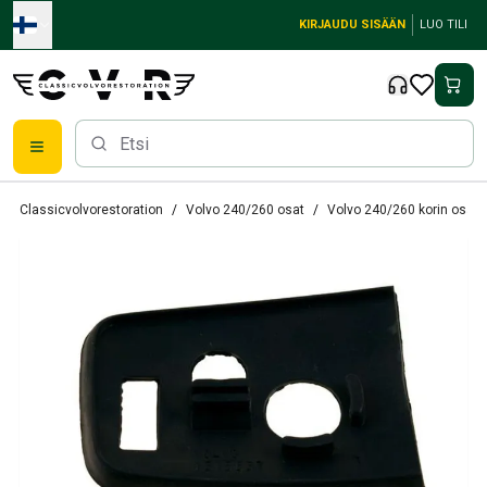
Skip to main content
KIRJAUDU SISÄÄN
LUO TILI
Classic Volvon osat
Classicvolvorestoration
Volvo 240/260 osat
Volvo 240/260 korin osat
Jarrut
Volvo PV/Duett Varaosat
Volvo PV/Duett jarrujärjestelmä
Volvo PV/Duett Polttoaine-/pakokaasujärjestelmä
Volvo PV/Duett Sähkölaitteet
Volvo PV/Duett Etujousitus
Volvo PV/Duett Sisätilojen osat
Volvo PV/Duett korin osat
Volvo PV/Duett Vaihteisto/takajousitus
Volvo PV/Duett jäähdytysjärjestelmä
Volvo PV/Duett -moottorin osat