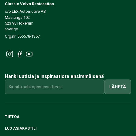
Classic Volvo Restoration
Volvo 240/260 moottorin kaasulenkki
c/o LEX Automotive AB
Volvo 240/260 Jäähdytysjärjestelmä
Mastunga 102
Volvo 240/260 Vaihteisto/Takajousitus
523 98 Hökerum
Volvo 240/260 Muut
Sverige
Volvo 740/760/780 osat
Org.nr: 556578-1357
Volvo 740/760/780 Jarrujärjestelmä
Volvo 700 Polttoaine-/pakokaasujärjestelmä
Volvo 740/760/780 Vaihteisto/takajousitus
Volvo 700 Jäähdytysjärjestelmä
Volvo 740/760/780 Muut
Hanki uutisia ja inspiraatiota ensimmäisenä
Volvo 740/760/780 Sähkölaitteet
Volvo 740/760/780 Moottorin kaasulenkki
LÄHETÄ
Volvo 700 Lämmitinjärjestelmä/raitisilmalaite
Volvo 700 vanteet/nokkapellit
Volvo 700 moottorin osat
Volvo 740/760/780 korin osat
TIETOA
Volvo 740/760/780 Sisätilojen osat
Volvo 740/760/780 Etujousitus
LUO ASIAKASTILI