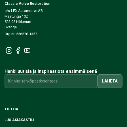
Classic Volvo Restoration
Volvo 240/260 moottorin kaasulenkki
c/o LEX Automotive AB
Volvo 240/260 Jäähdytysjärjestelmä
Mastunga 102
Volvo 240/260 Vaihteisto/Takajousitus
523 98 Hökerum
Volvo 240/260 Muut
Sverige
Volvo 740/760/780 osat
Org.nr: 556578-1357
Volvo 740/760/780 Jarrujärjestelmä
Volvo 700 Polttoaine-/pakokaasujärjestelmä
Volvo 740/760/780 Vaihteisto/takajousitus
Volvo 700 Jäähdytysjärjestelmä
Volvo 740/760/780 Muut
Hanki uutisia ja inspiraatiota ensimmäisenä
Volvo 740/760/780 Sähkölaitteet
Volvo 740/760/780 Moottorin kaasulenkki
LÄHETÄ
Volvo 700 Lämmitinjärjestelmä/raitisilmalaite
Volvo 700 vanteet/nokkapellit
Volvo 700 moottorin osat
Volvo 740/760/780 korin osat
TIETOA
Volvo 740/760/780 Sisätilojen osat
Volvo 740/760/780 Etujousitus
LUO ASIAKASTILI