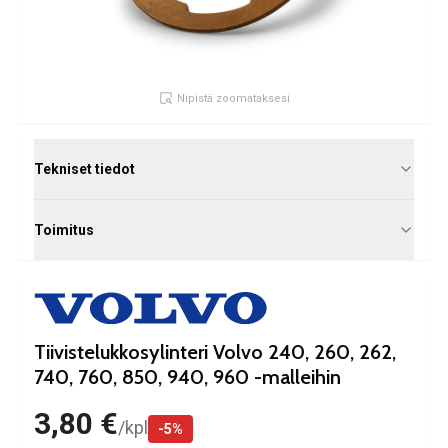
Volvo PV/Duett Miscellaneous
Volvo PV/Duett moottorin kaasulenkki
Volvo PV/Duett lämmitin/raitisilma
Volvo PV/Duett -pyörät/nokkapellit
Nipistä zoomataksesi
Volvo Amazon Osat
Volvo Amazon korin osat
Volvo Amazon Jarrujärjestelmä
Tekniset tiedot
Volvo Amazon Jäähdytysjärjestelmä
Volvo Amazon Sähkölaitteet
Toimitus
Volvo Amazon Moottorin osat
Volvo Amazon Moottorin kaasulenkki
Volvo Amazon Polttoaine-/pakokaasujärjestelmä
Volvo Amazon Etujousitus
Volvo Amazon Sisätilojen osat
Tiivistelukkosylinteri Volvo 240, 260, 262,
Volvo Amazon lämmitin/raikas ilma
740, 760, 850, 940, 960 -malleihin
Volvo Amazon Vaihteisto/Takajousitus
Volvo Amazon Sekalaiset osat
3,80 €
Volvo Amazonin pyörät/nokkapellit
/
kpl
-
5
%