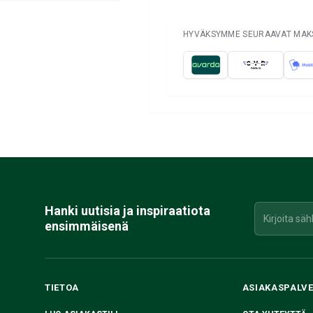
HYVÄKSYMME SEURAAVAT MAK
Hanki uutisia ja inspiraatiota
ensimmäisenä
TIETOA
ASIAKASPALV