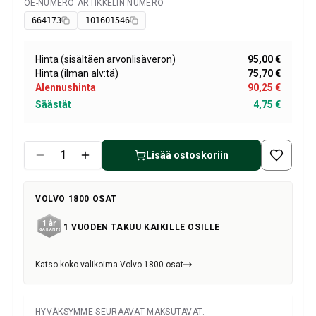
Volvo 1800 osat
OE-NUMERO
ARTIKKELIN NUMERO
Saatavilla
Volvo 1800 Jarrujärjestelmä
664173
101601546
Volvo 1800 Polttoaine-/pakokaasujärjestelmä
Volvo 1800 korin osat
Hinta (sisältäen arvonlisäveron)
95,00 €
Volvo 1800 Jäähdytysjärjestelmä
Hinta (ilman alv:tä)
75,70 €
Volvo 1800 Moottorin kaasulenkki
Alennushinta
90,25 €
Volvo 1800 Moottorin osat
Säästät
4,75 €
Volvo 1800 Sähkölaitteet
Volvo 1800 Etujousitus
Volvo 1800 Vaihteisto/takajousitus
Lisää ostoskoriin
Volvo 1800 Sisätilojen osat
Volvo 1800 Lämmitinjärjestelmä/raitisilma (1961-73)
VOLVO 1800 OSAT
Volvo 1800 pyörät/napakorkit
Volvo 1800 Muut
1 VUODEN TAKUU KAIKILLE OSILLE
Volvo 140/164 osat
Volvo 140/164 korin osat
Katso koko valikoima Volvo 1800 osat
Volvo 140/164 Jarrujärjestelmä
Volvo 140/164 Jäähdytysjärjestelmä
Volvo 140/164 Sähkölaitteet
HYVÄKSYMME SEURAAVAT MAKSUTAVAT: