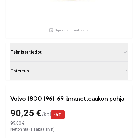
Volvo PV/Duett Miscellaneous
Volvo PV/Duett moottorin kaasulenkki
Volvo PV/Duett lämmitin/raitisilma
Volvo PV/Duett -pyörät/nokkapellit
Nipistä zoomataksesi
Volvo Amazon Osat
Volvo Amazon korin osat
Volvo Amazon Jarrujärjestelmä
Tekniset tiedot
Volvo Amazon Jäähdytysjärjestelmä
Volvo Amazon Sähkölaitteet
Toimitus
Volvo Amazon Moottorin osat
Volvo Amazon Moottorin kaasulenkki
Volvo Amazon Polttoaine-/pakokaasujärjestelmä
Volvo Amazon Etujousitus
Volvo 1800 1961-69 ilmanottoaukon pohja
Volvo Amazon Sisätilojen osat
Volvo Amazon lämmitin/raikas ilma
90,25 €
/
kpl
-
5
%
Volvo Amazon Vaihteisto/Takajousitus
Volvo Amazon Sekalaiset osat
95,00 €
Nettohinta (sisältää alv:n)
Volvo Amazonin pyörät/nokkapellit