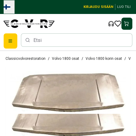
Skip to main content
KIRJAUDU SISÄÄN
LUO TILI
Classic Volvon osat
Classicvolvorestoration
Volvo 1800 osat
Volvo 1800 korin osat
Volv
Jarrut
Volvo PV/Duett Varaosat
Volvo PV/Duett jarrujärjestelmä
Volvo PV/Duett Polttoaine-/pakokaasujärjestelmä
Volvo PV/Duett Sähkölaitteet
Volvo PV/Duett Etujousitus
Volvo PV/Duett Sisätilojen osat
Volvo PV/Duett korin osat
Volvo PV/Duett Vaihteisto/takajousitus
Volvo PV/Duett jäähdytysjärjestelmä
Volvo PV/Duett -moottorin osat