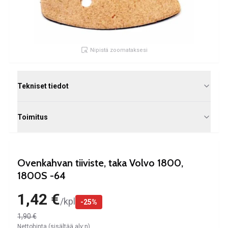
Volvo PV/Duett Miscellaneous
Volvo PV/Duett moottorin kaasulenkki
Volvo PV/Duett lämmitin/raitisilma
Volvo PV/Duett -pyörät/nokkapellit
Nipistä zoomataksesi
Volvo Amazon Osat
Volvo Amazon korin osat
Volvo Amazon Jarrujärjestelmä
Tekniset tiedot
Volvo Amazon Jäähdytysjärjestelmä
Volvo Amazon Sähkölaitteet
Toimitus
Volvo Amazon Moottorin osat
Volvo Amazon Moottorin kaasulenkki
Volvo Amazon Polttoaine-/pakokaasujärjestelmä
Volvo Amazon Etujousitus
Ovenkahvan tiiviste, taka Volvo 1800,
Volvo Amazon Sisätilojen osat
1800S -64
Volvo Amazon lämmitin/raikas ilma
Volvo Amazon Vaihteisto/Takajousitus
1,42 €
/
kpl
-
25
%
Volvo Amazon Sekalaiset osat
Volvo Amazonin pyörät/nokkapellit
1,90 €
Nettohinta (sisältää alv:n)