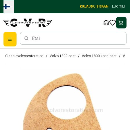
Skip to main content
KIRJAUDU SISÄÄN
LUO TILI
Classic Volvon osat
Classicvolvorestoration
Volvo 1800 osat
Volvo 1800 korin osat
Volv
Jarrut
Volvo PV/Duett Varaosat
Volvo PV/Duett jarrujärjestelmä
Volvo PV/Duett Polttoaine-/pakokaasujärjestelmä
Volvo PV/Duett Sähkölaitteet
Volvo PV/Duett Etujousitus
Volvo PV/Duett Sisätilojen osat
Volvo PV/Duett korin osat
Volvo PV/Duett Vaihteisto/takajousitus
Volvo PV/Duett jäähdytysjärjestelmä
Volvo PV/Duett -moottorin osat