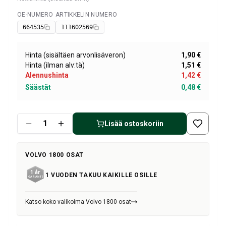
Volvo 1800 osat
Volvo 1800 Jarrujärjestelmä
OE-NUMERO
ARTIKKELIN NUMERO
Saatavilla
Volvo 1800 Polttoaine-/pakokaasujärjestelmä
664535
111602569
Volvo 1800 korin osat
Volvo 1800 Jäähdytysjärjestelmä
Hinta (sisältäen arvonlisäveron)
1,90 €
Volvo 1800 Moottorin kaasulenkki
Hinta (ilman alv:tä)
1,51 €
Volvo 1800 Moottorin osat
Alennushinta
1,42 €
Volvo 1800 Sähkölaitteet
Säästät
0,48 €
Volvo 1800 Etujousitus
Volvo 1800 Vaihteisto/takajousitus
Volvo 1800 Sisätilojen osat
Lisää ostoskoriin
Volvo 1800 Lämmitinjärjestelmä/raitisilma (1961-73)
Volvo 1800 pyörät/napakorkit
VOLVO 1800 OSAT
Volvo 1800 Muut
Volvo 140/164 osat
1 VUODEN TAKUU KAIKILLE OSILLE
Volvo 140/164 korin osat
Volvo 140/164 Jarrujärjestelmä
Katso koko valikoima Volvo 1800 osat
Volvo 140/164 Jäähdytysjärjestelmä
Volvo 140/164 Sähkölaitteet