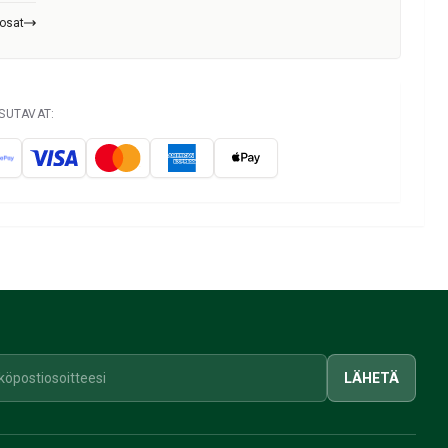
 osat
SUTAVAT:
LÄHETÄ