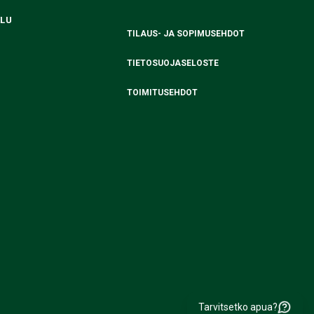
ELU
TILAUS- JA SOPIMUSEHDOT
TIETOSUOJASELOSTE
TOIMITUSEHDOT
Tarvitsetko apua?