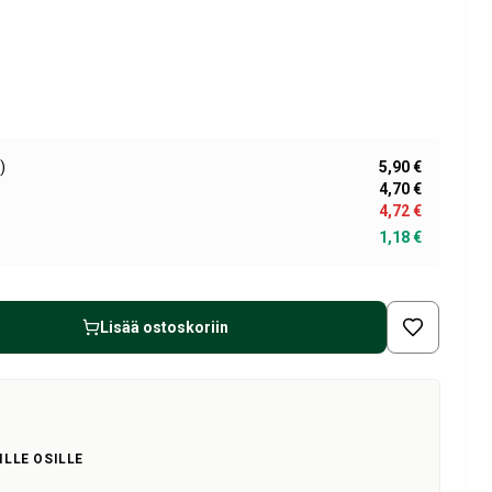
)
5,90 €
4,70 €
4,72 €
1,18 €
Lisää ostoskoriin
ILLE OSILLE