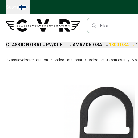
Skip to main content
Suomi
CLASSIC N OSAT
PV/DUETT
AMAZON OSAT
1800 OSAT
1
Classic Volvon osat
Classicvolvorestoration
Volvo 1800 osat
Volvo 1800 korin osat
Vol
Jarrut
Volvo PV/Duett Varaosat
Volvo PV/Duett jarrujärjestelmä
Volvo PV/Duett Polttoaine-/pakokaasujärjestelmä
Volvo PV/Duett Sähkölaitteet
Volvo PV/Duett Etujousitus
Volvo PV/Duett Sisätilojen osat
Volvo PV/Duett korin osat
Volvo PV/Duett Vaihteisto/takajousitus
Volvo PV/Duett jäähdytysjärjestelmä
Volvo PV/Duett -moottorin osat