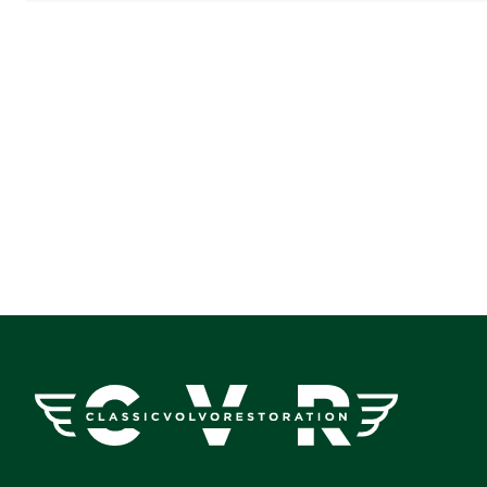
Volvo 1800 osat
Volvo 1800 Jarrujärjestelmä
Volvo 1800 Polttoaine-/pakokaasujärjestelmä
Volvo 1800 korin osat
Volvo 1800 Jäähdytysjärjestelmä
Volvo 1800 Moottorin kaasulenkki
Volvo 1800 Moottorin osat
Volvo 1800 Sähkölaitteet
Volvo 1800 Etujousitus
Volvo 1800 Vaihteisto/takajousitus
Volvo 1800 Sisätilojen osat
Volvo 1800 Lämmitinjärjestelmä/raitisilma (1961-73)
Volvo 1800 pyörät/napakorkit
Volvo 1800 Muut
Volvo 140/164 osat
Volvo 140/164 korin osat
Volvo 140/164 Jarrujärjestelmä
Volvo 140/164 Jäähdytysjärjestelmä
Volvo 140/164 Sähkölaitteet