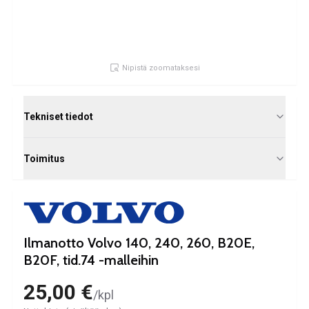
Volvo PV/Duett Miscellaneous
Volvo PV/Duett moottorin kaasulenkki
Volvo PV/Duett lämmitin/raitisilma
Volvo PV/Duett -pyörät/nokkapellit
Nipistä zoomataksesi
Volvo Amazon Osat
Volvo Amazon korin osat
Volvo Amazon Jarrujärjestelmä
Tekniset tiedot
Volvo Amazon Jäähdytysjärjestelmä
Volvo Amazon Sähkölaitteet
Toimitus
Volvo Amazon Moottorin osat
Volvo Amazon Moottorin kaasulenkki
Volvo Amazon Polttoaine-/pakokaasujärjestelmä
Volvo Amazon Etujousitus
Volvo Amazon Sisätilojen osat
Ilmanotto Volvo 140, 240, 260, B20E,
Volvo Amazon lämmitin/raikas ilma
B20F, tid.74 -malleihin
Volvo Amazon Vaihteisto/Takajousitus
Volvo Amazon Sekalaiset osat
25,00 €
Volvo Amazonin pyörät/nokkapellit
/
kpl