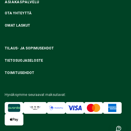
Volvo 850 osat
ASIAKASPALVELU
Volvo 850 Jarrujärjestelmä
OTA YHTEYTTÄ
Volvo 850:n vanteet/nokkapellit
Volvo 850 korin osat
OMAT LASKUT
Volvo 850 Polttoaine-/pakokaasujärjestelmä
Volvo 850 Sisätilojen osat
Volvo 850 vaihteisto
TILAUS- JA SOPIMUSEHDOT
Volvo 850 Jäähdytysjärjestelmä
Volvo 850 moottorin osat
TIETOSUOJASELOSTE
Volvo 850 Sähkölaitteet
Volvo 850 Lämmitinjärjestelmä
TOIMITUSEHDOT
Volvo 850 Ohjaus/jousitus
Volvo 850 Erilaiset osat
Volvo 940/960 osat
Hyväksymme seuraavat maksutavat:
Jarrut
Sähköjärjestelmä
Moottori
Polttoaine & Pakoputkisto
Vanteet & Renkaat