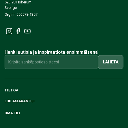
523 98 Hökerum
Volvo 240/260 moottorin kaasulenkki
Sverige
Volvo 240/260 Jäähdytysjärjestelmä
Org.nr: 556578-1357
Volvo 240/260 Vaihteisto/Takajousitus
Volvo 240/260 Muut
Volvo 740/760/780 osat
Volvo 740/760/780 Jarrujärjestelmä
Volvo 700 Polttoaine-/pakokaasujärjestelmä
Hanki uutisia ja inspiraatiota ensimmäisenä
Volvo 740/760/780 Vaihteisto/takajousitus
Volvo 700 Jäähdytysjärjestelmä
LÄHETÄ
Volvo 740/760/780 Muut
Volvo 740/760/780 Sähkölaitteet
Volvo 740/760/780 Moottorin kaasulenkki
Volvo 700 Lämmitinjärjestelmä/raitisilmalaite
TIETOA
Volvo 700 vanteet/nokkapellit
Volvo 700 moottorin osat
LUO ASIAKASTILI
Volvo 740/760/780 korin osat
OMA TILI
Volvo 740/760/780 Sisätilojen osat
Volvo 740/760/780 Etujousitus