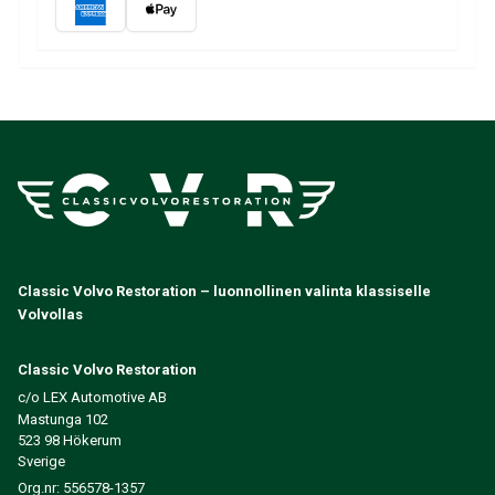
Volvo 140/164 moottorin kaasulenkki
Volvo 140/164 moottorin osat
Volvo 140/164 Etujousitus
Volvo 140/164 Polttoaine-/pakokaasujärjestelmä
Volvo 140/164 lämmitin/raitisilma
Volvo 140/164 Sisätilojen osat
Volvo 140/164 Vaihteisto/Takajousitus
Volvo 140/164 Muut
Volvo 140/164 Vanteet/nokkapellit
Volvo 240/260 osat
Volvo 240/260 Jarrujärjestelmä
Classic Volvo Restoration – luonnollinen valinta klassiselle
Volvo 240/260 Polttoaine-/pakokaasujärjestelmä
Volvollas
Volvo 240/260 Sähkölaitteet
Volvo 240/260 Etujousitus
Classic Volvo Restoration
Volvo 240/260 Sisätilojen osat
c/o LEX Automotive AB
Volvo 240/260 Vanteet
Mastunga 102
Volvo 240/260 moottorin osat
523 98 Hökerum
Volvo 240/260 korin osat
Sverige
Volvo 240/260 Lämmitin/raitisilma
Org.nr: 556578-1357