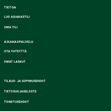
Volvo 850 osat
Volvo 850 Jarrujärjestelmä
TIETOA
Volvo 850:n vanteet/nokkapellit
LUO ASIAKASTILI
Volvo 850 korin osat
Volvo 850 Polttoaine-/pakokaasujärjestelmä
OMA TILI
Volvo 850 Sisätilojen osat
Volvo 850 vaihteisto
Volvo 850 Jäähdytysjärjestelmä
ASIAKASPALVELU
Volvo 850 moottorin osat
OTA YHTEYTTÄ
Volvo 850 Sähkölaitteet
Volvo 850 Lämmitinjärjestelmä
OMAT LASKUT
Volvo 850 Ohjaus/jousitus
Volvo 850 Erilaiset osat
Volvo 940/960 osat
TILAUS- JA SOPIMUSEHDOT
Jarrut
Sähköjärjestelmä
TIETOSUOJASELOSTE
Moottori
Polttoaine & Pakoputkisto
TOIMITUSEHDOT
Vanteet & Renkaat