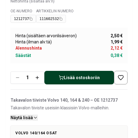
Volvo 1800 osat
Nettohinta (sisältää alv:n)
Volvo 1800 Jarrujärjestelmä
OE-NUMERO
ARTIKKELIN NUMERO
Saatavilla
Volvo 1800 Polttoaine-/pakokaasujärjestelmä
1212737
111602532
Volvo 1800 korin osat
Volvo 1800 Jäähdytysjärjestelmä
Hinta (sisältäen arvonlisäveron)
2,50 €
Volvo 1800 Moottorin kaasulenkki
Hinta (ilman alv:tä)
1,99 €
Volvo 1800 Moottorin osat
Alennushinta
2,12 €
Volvo 1800 Sähkölaitteet
Säästät
0,38 €
Volvo 1800 Etujousitus
Volvo 1800 Vaihteisto/takajousitus
Volvo 1800 Sisätilojen osat
Lisää ostoskoriin
Volvo 1800 Lämmitinjärjestelmä/raitisilma (1961-73)
Volvo 1800 pyörät/napakorkit
Volvo 1800 Muut
Takavalon tiiviste Volvo 140, 164 & 240 – OE 1212737
Volvo 140/164 osat
Takavalon tiiviste useisiin klassisiin Volvo-malleihin.
Volvo 140/164 korin osat
Valmistettu oikealla sopivuudella ja tiivistyksellä takavalon ja
Näytä lisää
Volvo 140/164 Jarrujärjestelmä
korin väliin kosteuden ja lian estämiseksi.
Volvo 140/164 Jäähdytysjärjestelmä
Sopii seuraaviin malleihin
Volvo 140/164 Sähkölaitteet
VOLVO 140/164 OSAT