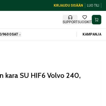
KIRJAUDU SISÄÄN
LUO TILI
SUPPORT
SUOSIKIT
KAMPANJA
0/960 OSAT
en kara SU HIF6 Volvo 240,