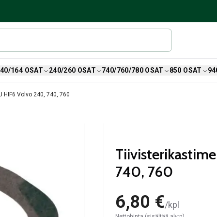
40/164 OSAT
240/260 OSAT
740/760/780 OSAT
850 OSAT
94
U HIF6 Volvo 240, 740, 760
Tiivisterikastim
740, 760
6,80 €
/
kpl
Nettohinta (sisältää alv:n)