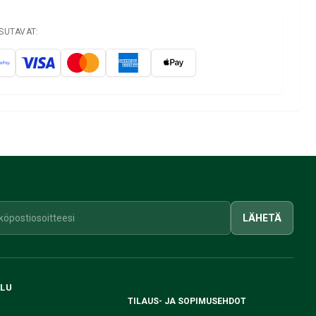
SUTAVAT:
LÄHETÄ
ELU
TILAUS- JA SOPIMUSEHDOT