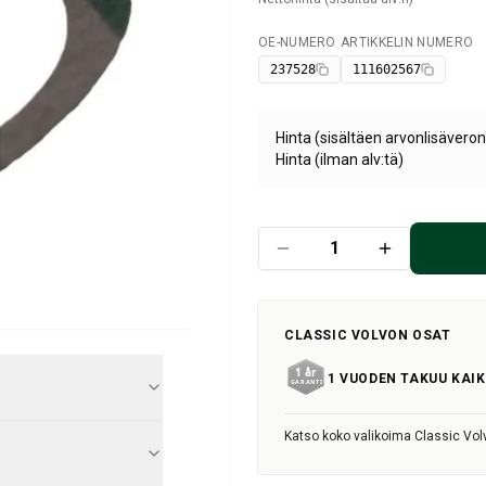
OE-NUMERO
ARTIKKELIN NUMERO
Saatavilla
237528
111602567
Hinta (sisältäen arvonlisäveron
Hinta (ilman alv:tä)
CLASSIC VOLVON OSAT
1 VUODEN TAKUU KAIK
Katso koko valikoima Classic Vol