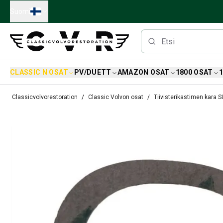
Skip to main content
Suomi
CLASSIC N OSAT
PV/DUETT
AMAZON OSAT
1800 OSAT
1
Classic Volvon osat
Classicvolvorestoration
Classic Volvon osat
Tiivisterikastimen kara S
Jarrut
Volvo PV/Duett Varaosat
Volvo PV/Duett jarrujärjestelmä
Volvo PV/Duett Polttoaine-/pakokaasujärjestelmä
Volvo PV/Duett Sähkölaitteet
Volvo PV/Duett Etujousitus
Volvo PV/Duett Sisätilojen osat
Volvo PV/Duett korin osat
Volvo PV/Duett Vaihteisto/takajousitus
Volvo PV/Duett jäähdytysjärjestelmä
Volvo PV/Duett -moottorin osat