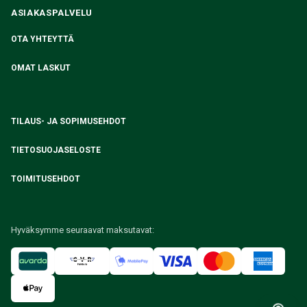
Volvo 850 osat
ASIAKASPALVELU
Volvo 850 Jarrujärjestelmä
Volvo 850:n vanteet/nokkapellit
OTA YHTEYTTÄ
Volvo 850 korin osat
Volvo 850 Polttoaine-/pakokaasujärjestelmä
OMAT LASKUT
Volvo 850 Sisätilojen osat
Volvo 850 vaihteisto
Volvo 850 Jäähdytysjärjestelmä
TILAUS- JA SOPIMUSEHDOT
Volvo 850 moottorin osat
Volvo 850 Sähkölaitteet
TIETOSUOJASELOSTE
Volvo 850 Lämmitinjärjestelmä
TOIMITUSEHDOT
Volvo 850 Ohjaus/jousitus
Volvo 850 Erilaiset osat
Volvo 940/960 osat
Jarrut
Hyväksymme seuraavat maksutavat:
Sähköjärjestelmä
Moottori
Polttoaine & Pakoputkisto
Vanteet & Renkaat