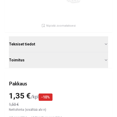
Volvo PV/Duett Miscellaneous
Volvo PV/Duett moottorin kaasulenkki
Volvo PV/Duett lämmitin/raitisilma
Volvo PV/Duett -pyörät/nokkapellit
Nipistä zoomataksesi
Volvo Amazon Osat
Volvo Amazon korin osat
Volvo Amazon Jarrujärjestelmä
Tekniset tiedot
Volvo Amazon Jäähdytysjärjestelmä
Volvo Amazon Sähkölaitteet
Toimitus
Volvo Amazon Moottorin osat
Volvo Amazon Moottorin kaasulenkki
Volvo Amazon Polttoaine-/pakokaasujärjestelmä
Volvo Amazon Etujousitus
Pakkaus
Volvo Amazon Sisätilojen osat
Volvo Amazon lämmitin/raikas ilma
1,35 €
/
kpl
-
10
%
Volvo Amazon Vaihteisto/Takajousitus
Volvo Amazon Sekalaiset osat
1,50 €
Nettohinta (sisältää alv:n)
Volvo Amazonin pyörät/nokkapellit