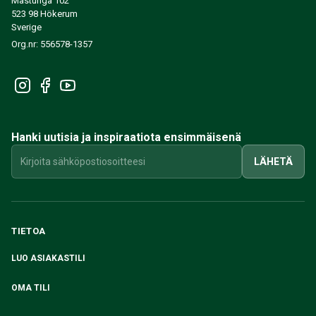
Mastunga 102
Volvo 240/260 moottorin kaasulenkki
523 98 Hökerum
Sverige
Volvo 240/260 Jäähdytysjärjestelmä
Org.nr: 556578-1357
Volvo 240/260 Vaihteisto/Takajousitus
Volvo 240/260 Muut
Volvo 740/760/780 osat
Volvo 740/760/780 Jarrujärjestelmä
Volvo 700 Polttoaine-/pakokaasujärjestelmä
Volvo 740/760/780 Vaihteisto/takajousitus
Hanki uutisia ja inspiraatiota ensimmäisenä
Volvo 700 Jäähdytysjärjestelmä
LÄHETÄ
Volvo 740/760/780 Muut
Volvo 740/760/780 Sähkölaitteet
Volvo 740/760/780 Moottorin kaasulenkki
Volvo 700 Lämmitinjärjestelmä/raitisilmalaite
Volvo 700 vanteet/nokkapellit
TIETOA
Volvo 700 moottorin osat
LUO ASIAKASTILI
Volvo 740/760/780 korin osat
Volvo 740/760/780 Sisätilojen osat
OMA TILI
Volvo 740/760/780 Etujousitus