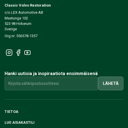
Volvo 140/164 moottorin kaasulenkki
Classic Volvo Restoration
Volvo 140/164 moottorin osat
c/o LEX Automotive AB
Volvo 140/164 Etujousitus
Mastunga 102
Volvo 140/164 Polttoaine-/pakokaasujärjestelmä
523 98 Hökerum
Sverige
Volvo 140/164 lämmitin/raitisilma
Org.nr: 556578-1357
Volvo 140/164 Sisätilojen osat
Volvo 140/164 Vaihteisto/Takajousitus
Volvo 140/164 Muut
Volvo 140/164 Vanteet/nokkapellit
Volvo 240/260 osat
Volvo 240/260 Jarrujärjestelmä
Hanki uutisia ja inspiraatiota ensimmäisenä
Volvo 240/260 Polttoaine-/pakokaasujärjestelmä
LÄHETÄ
Volvo 240/260 Sähkölaitteet
Volvo 240/260 Etujousitus
Volvo 240/260 Sisätilojen osat
Volvo 240/260 Vanteet
TIETOA
Volvo 240/260 moottorin osat
Volvo 240/260 korin osat
LUO ASIAKASTILI
Volvo 240/260 Lämmitin/raitisilma