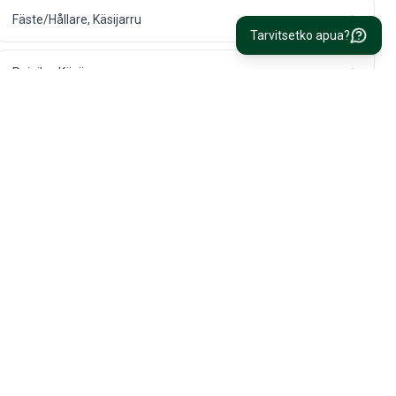
Fäste/Hållare, Käsijarru
Tarvitsetko apua?
Painike, Käsijarru
OIKEUS
VOLVO-ASIANTUNTIJUUS VUODESTA
1999
ivän
Olemme täällä sinua ja Volvoasi
varten