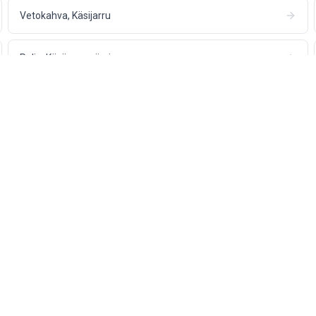
Vetokahva, Käsijarru
Palje, Käsijarruvaijeri
Vipu, Käsijarru
1 VUODEN TAKUU
90 PÄIVÄN PALAUTUS
Kaikille Volvo-osille
Ilmainen palautus 90 pä
kuluessa