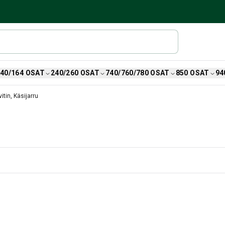
40/164 OSAT
240/260 OSAT
740/760/780 OSAT
850 OSAT
94
vitin, Käsijarru